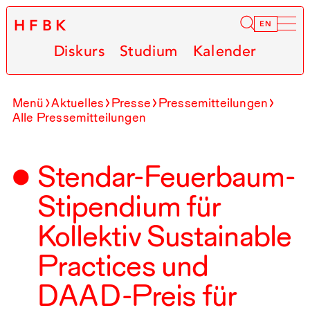
HFBK
Infor
EN
Diskurs
Studium
Kalender
Menü
Aktuelles
Presse
Pressemitteilungen
Alle Pressemitteilungen
Stendar-Feuerbaum-
Stipendium für
Kollektiv Sustainable
Practices und
DAAD
-Preis für