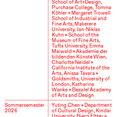
School of Art+Design,
Purchase College, Tomma
Köhler » Margaret Trowell
School of Industrial and
Fine Arts, Makerere
University, Jan-Niklas
Kuhn » School of the
Museum of Fine Arts,
Tufts University, Emma
Maiwald » Akademie der
bildenden Künste Wien,
Charlotte Neidel »
California Institute of the
Arts, Anissa Tavara »
Goldsmiths, University of
London, Katharina
Wanke » Bezalel Academy
of Arts and Design
Sommersemester
Yuting Chen » Department
2026
of Cultural Design, Kindai
University, Bjørg Elttør »