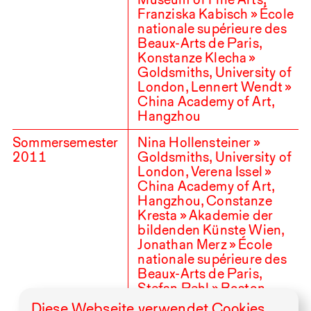
Franziska Kabisch » École
nationale supérieure des
Beaux-Arts de Paris,
Konstanze Klecha »
Goldsmiths, University of
London, Lennert Wendt »
China Academy of Art,
Hangzhou
Sommersemester
Nina Hollensteiner »
2011
Goldsmiths, University of
London, Verena Issel »
China Academy of Art,
Hangzhou, Constanze
Kresta » Akademie der
bildenden Künste Wien,
Jonathan Merz » École
nationale supérieure des
Beaux-Arts de Paris,
Stefan Pehl » Boston
School of The Museum of
Diese Webseite verwendet Cookies,