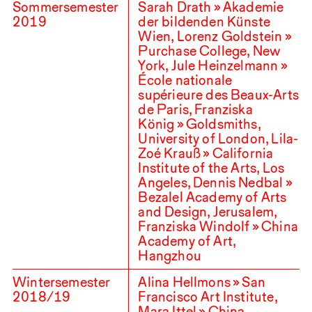
Sommersemester
Sarah Drath » Akademie
2019
der bildenden Künste
Wien, Lorenz Goldstein »
Purchase College, New
York, Jule Heinzelmann »
École nationale
supérieure des Beaux-Arts
de Paris, Franziska
König » Goldsmiths,
University of London, Lila-
Zoé Krauß » California
Institute of the Arts, Los
Angeles, Dennis Nedbal »
Bezalel Academy of Arts
and Design, Jerusalem,
Franziska Windolf » China
Academy of Art,
Hangzhou
Wintersemester
Alina Hellmons » San
2018
/
19
Francisco Art Institute,
Mara Ittel » China