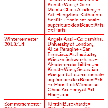
Künste Wien, Claire
Macé » China Academy of
Art, Hangzhou, Katharina
Schütz » École nationale
supérieure des Beaux-Arts
de Paris
Wintersemester
Angela Anzi » Goldsmiths,
2013
/
14
University of London,
Alice Peragine » San
Francisco Art Institute,
Wiebke Schwarzhans »
Akademie der bildenden
Künste Wien, Sebastian
Wiegand » École nationale
supérieure des Beaux-Arts
de Paris, Lilli Wimmer »
China Academy of Art,
Hangzhou
Sommersemester
Kirstin Burckhardt »