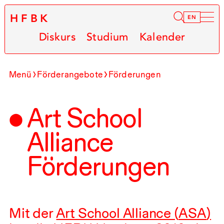
HFBK
Infor
EN
Diskurs
Studium
Kalender
Menü
Förderangebote
Förderungen
Art School
Alliance
Förderungen
Mit der
Art School Alliance (
ASA
)