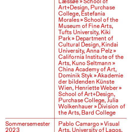
Læssøe » School of
Art+Design, Purchase
College, Estefania
Morales » School of the
Museum of Fine Arts,
Tufts University, Kiki
Park » Department of
Cultural Design, Kindai
University, Anna Pelz »
California Institute of the
Arts, Kuno Seltmann »
China Academy of Art,
Dominik Styk » Akademie
der bildenden Künste
Wien, Henriette Weber »
School of Art+Design,
Purchase College, Julia
Wolkenhauer » Division of
the Arts, Bard College
Sommersemester
Pablo Camargo » Visual
2023
Arts, University of Lagos,