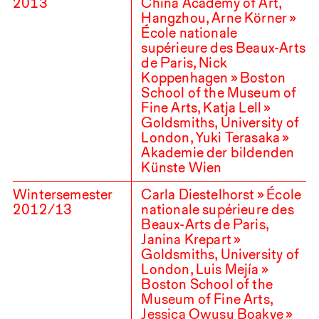
2013
China Academy of Art,
Hangzhou, Arne Körner »
École nationale
supérieure des Beaux-Arts
de Paris, Nick
Koppenhagen » Boston
School of the Museum of
Fine Arts, Katja Lell »
Goldsmiths, University of
London, Yuki Terasaka »
Akademie der bildenden
Künste Wien
Wintersemester
Carla Diestelhorst » École
2012
/
13
nationale supérieure des
Beaux-Arts de Paris,
Janina Krepart »
Goldsmiths, University of
London, Luis Mejía »
Boston School of the
Museum of Fine Arts,
Jessica Owusu Boakye »