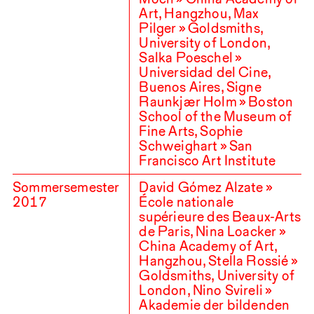
Art, Hangzhou, Max
Pilger » Goldsmiths,
University of London,
Salka Poeschel »
Universidad del Cine,
Buenos Aires, Signe
Raunkjær Holm » Boston
School of the Museum of
Fine Arts, Sophie
Schweighart » San
Francisco Art Institute
Sommersemester
David Gómez Alzate »
2017
École nationale
supérieure des Beaux-Arts
de Paris, Nina Loacker »
China Academy of Art,
Hangzhou, Stella Rossié »
Goldsmiths, University of
London, Nino Svireli »
Akademie der bildenden