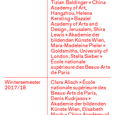
Tizian Baldinger » China
Academy of Art,
Hangzhou, Helena
Kersting » Bezalel
Academy of Arts and
Design, Jerusalem, Shira
Lewis » Akademie der
bildenden Künste Wien,
Mara-Madeleine Pieler »
Goldsmiths, University of
London, Stella Sieber »
École nationale
supérieure des Beaux-Arts
de Paris
Wintersemester
Clara Alisch » École
2017
/
18
nationale supérieure des
Beaux-Arts de Paris,
Denis Kudrjasov »
Akademie der bildenden
Künste Wien, Elisabeth
Moch » China Academy of