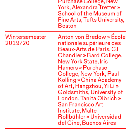
Purchase College, New
York, Alexandra Tretter »
School of the Museum of
Fine Arts, Tufts University,
Boston
Wintersemester
Anton von Bredow » École
2019
/
20
nationale supérieure des
Beaux-Arts de Paris,
CJ
Chandler » Bard College,
New York State, Iris
Hamers » Purchase
College, New York, Paul
Kolling » China Academy
of Art, Hangzhou, Yi Li »
Goldsmiths, University of
London, Tanita Olbrich »
San Francisco Art
Institute, Malte
Rollbühler » Universidad
del Cine, Buenos Aires