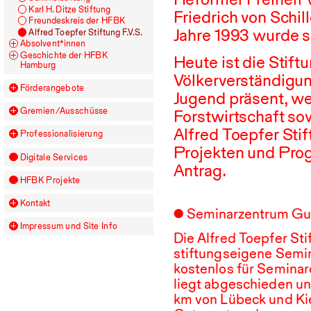
Karl H. Ditze Stiftung
Friedrich von Schi
Freundeskreis der
HFBK
Jahre
1993
wurde s
Alfred Toepfer Stiftung F.V.S.
Absolvent*innen
Geschichte der
HFBK
Heute ist die Stift
Hamburg
Völkerverständigun
Förderangebote
Jugend präsent, wei
Gremien/Ausschüsse
Forstwirtschaft so
Alfred Toepfer Stif
Professionalisierung
Projekten und Prog
Digitale Services
Antrag.
HFBK
Projekte
Kontakt
Seminarzentrum Gu
Impressum und Site Info
Die Alfred Toepfer Stif
stiftungseigene Semin
kostenlos für Semina
liegt abgeschieden un
km von Lübeck und Kie