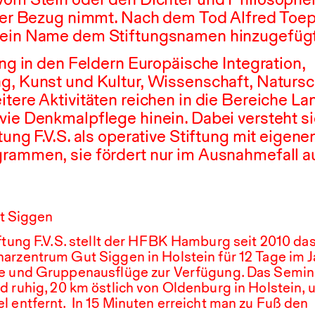
ller Bezug nimmt. Nach dem Tod Alfred Toep
ein Name dem Stiftungsnamen hinzugefügt
ung in den Feldern Europäische Integration,
g, Kunst und Kultur, Wissenschaft, Naturs
tere Aktivitäten reichen in die Bereiche La
wie Denkmalpflege hinein. Dabei versteht si
tung F.V.S. als operative Stiftung mit eigene
rammen, sie fördert nur im Ausnahmefall a
t Siggen
tung F.V.S. stellt der
HFBK
Hamburg seit
2010
da
arzentrum Gut Siggen in Holstein für
12
Tage im J
re und Gruppenausflüge zur Verfügung. Das Semi
d ruhig,
20
km östlich von Oldenburg in Holstein, 
l entfernt. In
15
Minuten erreicht man zu Fuß den