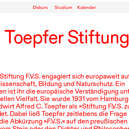
Diskurs
Studium
Kalender
 Toepfer Stiftun
Stiftung F.V.S. engagiert sich europaweit au
issenschaft, Bildung und Naturschutz. Ein
n ist ihr die europäische Verständigung un
llen Vielfalt. Sie wurde
1931
vom Hamburg
rt Alfred C. Toepfer als »Stiftung F.V.S. z
. Dabei ließ Toepfer zeitlebens die Frage
die Abkürzung »F.V.S.« auf den preußischen
vom Stein oder den Dichter und Philosophe