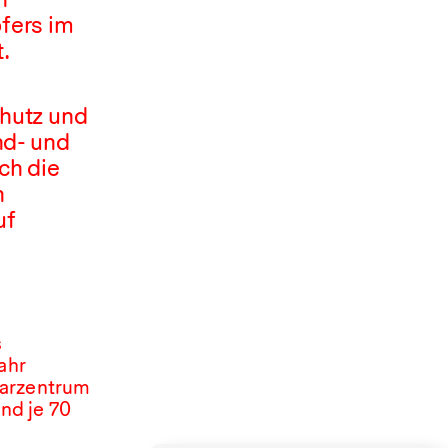
fers im
.
chutz und
nd- und
ch die
n
uf
s
ahr
narzentrum
und je
70