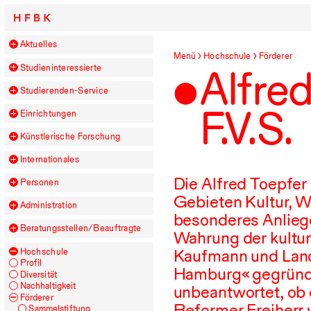
HFBK
Aktuelles
Menü
Hochschule
Förderer
Studieninteressierte
Alfred
Studierenden-Service
F.V.S.
Einrichtungen
Künstlerische Forschung
Internationales
Die Alfred Toepfer 
Personen
Gebieten Kultur, W
Administration
besonderes Anliege
Beratungsstellen/​Beauftragte
Wahrung der kulture
Kaufmann und Landwi
Hochschule
Profil
Hamburg« gegründet
Diversität
Nachhaltigkeit
unbeantwortet, ob 
Förderer
Reformer Freiherr 
Sammelstiftung