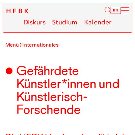
HFBK
Infor
EN
Diskurs
Studium
Kalender
Menü
Internationales
Gefährdete
Künstler*innen und
Künstlerisch-
Forschende