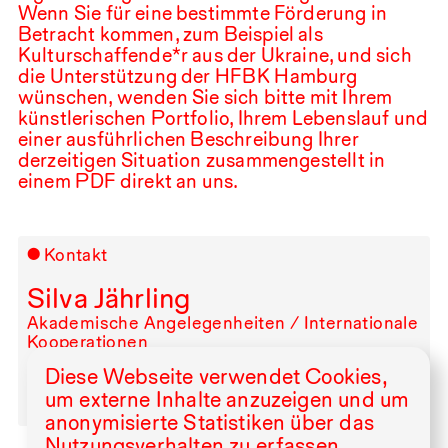
Wenn Sie für eine bestimmte Förderung in
Betracht kommen, zum Beispiel als
Kulturschaffende*r aus der Ukraine, und sich
die Unterstützung der
HFBK
Hamburg
wünschen, wenden Sie sich bitte mit Ihrem
künstlerischen Portfolio, Ihrem Lebenslauf und
einer ausführlichen Beschreibung Ihrer
derzeitigen Situation zusammengestellt in
einem
PDF
direkt an uns.
Kontakt
Silva Jährling
Akademische Angelegenheiten / Internationale
Kooperationen
Lerchenfeld 2: R⁠ ⁠144a
Diese Webseite verwendet Cookies,
+49⁠ ⁠40⁠ ⁠23⁠ ⁠85⁠ ⁠82⁠ ⁠311
um externe Inhalte anzuzeigen und um
silva.jaehrling@hfbk.hamburg.de
anonymisierte Statistiken über das
Nutzungsverhalten zu erfassen.