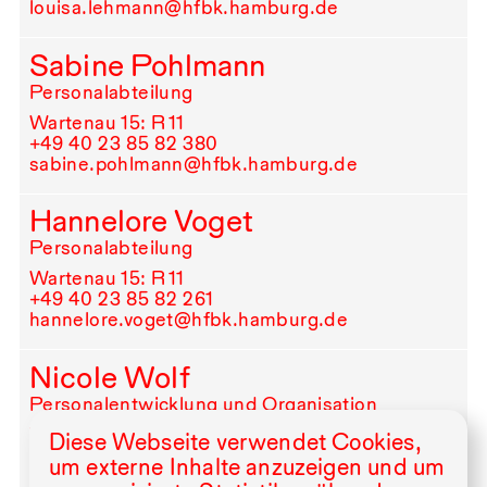
louisa.lehmann@hfbk.hamburg.de
Sabine Pohlmann
Personalabteilung
Wartenau 15: R⁠ ⁠11
+49⁠ ⁠40⁠ ⁠23⁠ ⁠85⁠ ⁠82⁠ ⁠380
sabine.pohlmann@hfbk.hamburg.de
Hannelore Voget
Personalabteilung
Wartenau 15: R⁠ ⁠11
+49⁠ ⁠40⁠ ⁠23⁠ ⁠85⁠ ⁠82⁠ ⁠261
hannelore.voget@hfbk.hamburg.de
Nicole Wolf
Personalentwicklung und Organisation
Wartenau 15: R⁠ ⁠14
Diese Webseite verwendet Cookies,
+49⁠ ⁠40⁠ ⁠23⁠ ⁠85⁠ ⁠82⁠ ⁠330
um externe Inhalte anzuzeigen und um
nicole.wolf@hfbk.hamburg.de