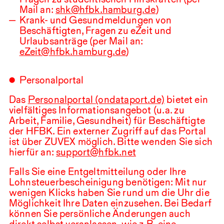
Mail an:
shk@hfbk.hamburg.de
)
Krank- und Gesundmeldungen von
Beschäftigten, Fragen zu eZeit und
Urlaubsanträge (per Mail an:
eZeit@hfbk.hamburg.de
)
Personalportal
Das
Personalportal (ondataport.de)
bietet ein
vielfältiges Informationsangebot (u.⁠ ⁠a. zu
Arbeit, Familie, Gesundheit) für Beschäftigte
der
HFBK
. Ein externer Zugriff auf das Portal
ist über
ZUVEX
möglich. Bitte wenden Sie sich
hierfür an:
support@hfbk.net
Falls Sie eine Entgeltmitteilung oder Ihre
Lohnsteuerbescheinigung benötigen: Mit nur
wenigen Klicks haben Sie rund um die Uhr die
Möglichkeit Ihre Daten einzusehen. Bei Bedarf
können Sie persönliche Änderungen auch
direkt selbst veranlassen, wie z.⁠ ⁠B. eine