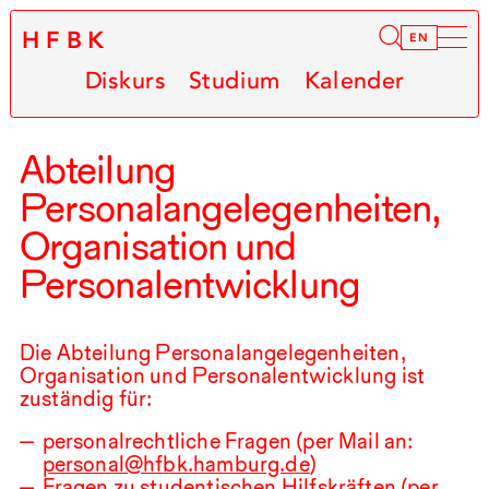
HFBK
Infor
EN
Diskurs
Studium
Kalender
Abteilung
Personalangelegenheiten,
Organisation und
Personalentwicklung
Die Abteilung Personalangelegenheiten,
Organisation und Personalentwicklung ist
zuständig für:
personalrechtliche Fragen (per Mail an:
personal@hfbk.hamburg.de
)
Fragen zu studentischen Hilfskräften (per