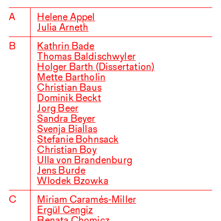
A
Helene Appel
Julia Arneth
B
Kathrin Bade
Thomas Baldischwyler
Holger Barth (Dissertation)
Mette Bartholin
Christian Baus
Dominik Beck
t
Jorg Beer
Sandra Beyer
Svenja Biallas
Stefanie Bohnsack
Christian Boy
Ulla von Brandenburg
Jens Burde
Wlodek Bzowka
C
Miriam Caramés-Miller
Ergül Cengiz
Renata Chomicz