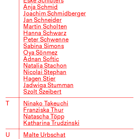
Eske Schlüters
Anja Schmid
Joachim Schmidberger
Jan Schneider
Martin Scholten
Hanna Schwarz
Peter Schwenne
Sabina Simons
Oya Sönmez
Adnan Softic
Natalia Stachon
Nicolai Stephan
Hagen Stier
Jadwiga Stumman
Szolt Szeibert
T
Ninako Takeuchi
Franziska Thur
Natascha Töpp
Katharina Trudzinski
U
Malte Urbschat