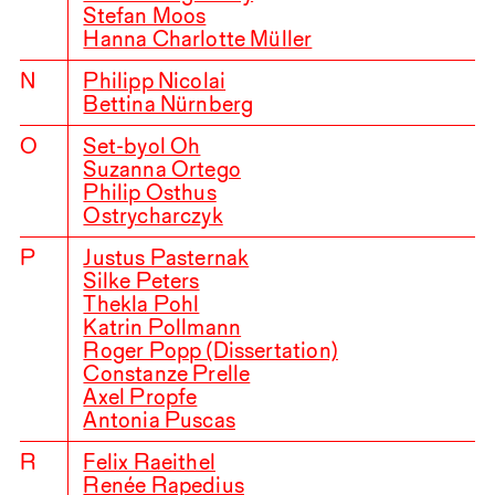
Stefan Moos
Hanna Charlotte Müller
N
Philipp Nicolai
Bettina Nürnberg
O
Set-byol Oh
Suzanna Ortego
Philip Osthus
Ostrycharczyk
P
Justus Pasternak
Silke Peters
Thekla Pohl
Katrin Pollmann
Roger Popp (Dissertation)
Constanze Prelle
Axel Propfe
Antonia Puscas
R
Felix Raeithel
Renée Rapedius