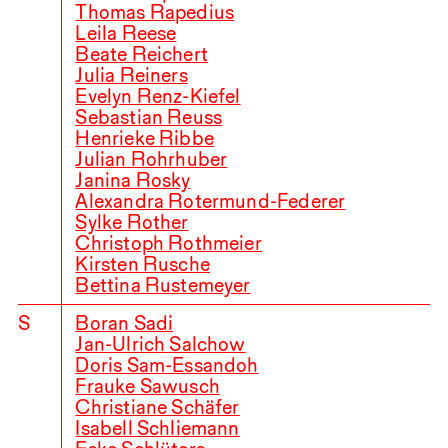
Thomas Rapedius
Leila Reese
Beate Reichert
Julia Reiners
Evelyn Renz-Kiefel
Sebastian Reuss
Henrieke Ribbe
Julian Rohrhuber
Janina Rosky
Alexandra Rotermund-Federer
Sylke Rother
Christoph Rothmeier
Kirsten Rusche
Bettina Rustemeyer
S
Boran Sadi
Jan-Ulrich Salchow
Doris Sam-Essandoh
Frauke Sawusch
Christiane Schäfer
Isabell Schliemann