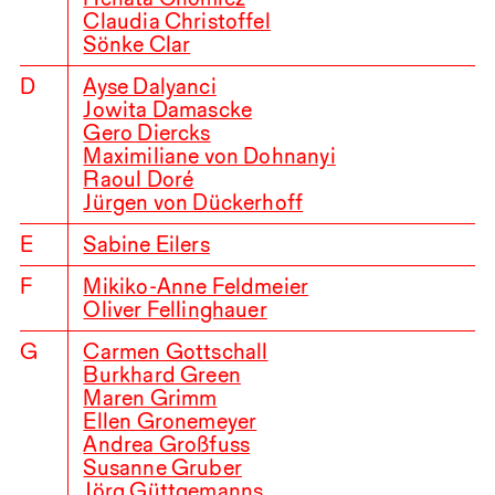
Claudia Christoffel
Sönke Clar
D
Ayse Dalyanci
Jowita Damascke
Gero Diercks
Maximiliane von Dohnanyi
Raoul Doré
Jürgen von Dückerhoff
E
Sabine Eilers
F
Mikiko-Anne Feldmeier
Oliver Fellinghauer
G
Carmen Gottschall
Burkhard Green
Maren Grimm
Ellen Gronemeyer
Andrea Großfuss
Susanne Gruber
Jörg Güttgemanns