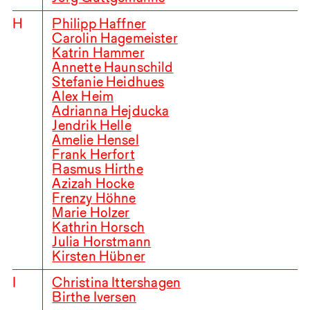
H
Philipp Haffner
Carolin Hagemeister
Katrin Hammer
Annette Haunschild
Stefanie Heidhues
Alex Heim
Adrianna Hejducka
Jendrik Helle
Amelie Hensel
Frank Herfort
Rasmus Hirthe
Azizah Hocke
Frenzy Höhne
Marie Holzer
Kathrin Horsch
Julia Horstmann
Kirsten Hübner
I
Christina Ittershagen
Birthe Iversen