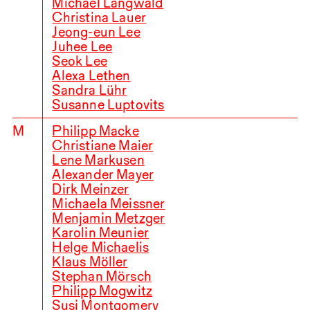
Michael Langwald
Christina Lauer
Jeong-eun Lee
Juhee Lee
Seok Lee
Alexa Lethen
Sandra Lühr
Susanne Luptovits
M
Philipp Macke
Christiane Maier
Lene Markusen
Alexander Mayer
Dirk Meinzer
Michaela Meissner
Menjamin Metzger
Karolin Meunier
Helge Michaelis
Klaus Möller
Stephan Mörsch
Philipp Mogwitz
Susi Montgomery