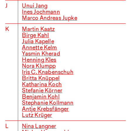
J
Unui Jang
Ines Jochmann
Marco Andreas Jupke
K
Martin Kaatz
Birge Kahl
Julia Kapelle
Annette Kelm
Yasmin Kherad
Henning Kles
Nora Klumpp
Iris C. Knabenschuh
Britta Knüppel
Katharina Koch
Stefanie Körner
Benjamin Kohl
Stephanie Kollmann
Antje Krebsfänger
Lutz Krüger
L
Nina Langner