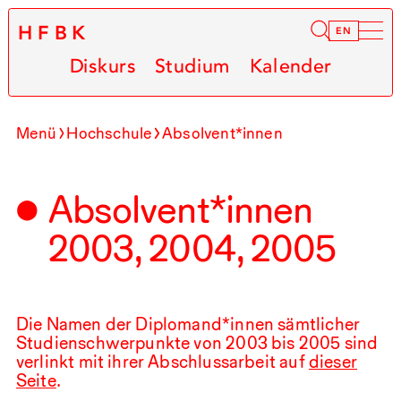
HFBK
Infor
EN
Diskurs
Studium
Kalender
Menü
Hochschule
Absolvent*innen
Absolvent*innen
2003
,
2004
,
2005
Die Namen der Diplomand*innen sämtlicher
Studienschwerpunkte von
2003
bis
2005
sind
verlinkt mit ihrer Abschlussarbeit auf
dieser
Seite
.