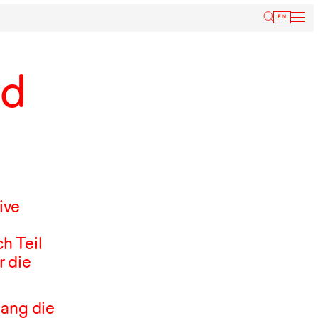
Inform
EN
nd
ive
h Teil
r die
ang die