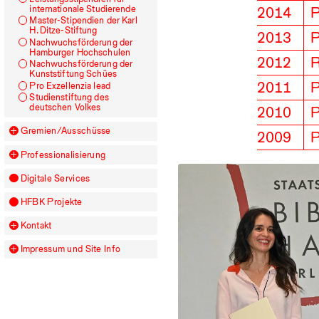
internationale Studierende
2014
P
Master-Stipendien der Karl
H. Ditze-Stiftung
2013
P
Nachwuchsförderung der
Hamburger Hochschulen
2012
R
Nachwuchsförderung der
Kunststiftung Schües
2011
P
Pro Exzellenzia lead
Studienstiftung des
deutschen Volkes
2010
P
Gremien/Ausschüsse
2009
P
Professionalisierung
Digitale Services
HFBK
Projekte
Kontakt
Impressum und Site Info