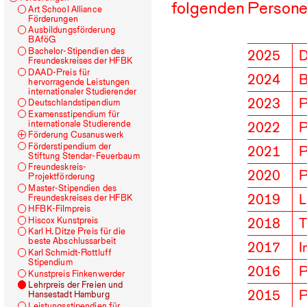
folgenden Persone
Art School Alliance
Förderungen
Ausbildungsförderung
BAföG
Bachelor-Stipendien des
2025
D
Freundeskreises der
HFBK
DAAD
-Preis für
2024
B
hervorragende Leistungen
internationaler Studierender
2023
P
Deutschlandstipendium
Examensstipendium für
internationale Studierende
2022
P
Förderung Cusanuswerk
Förderstipendium der
2021
P
Stiftung Stendar-Feuerbaum
Freundeskreis-
2020
P
Projektförderung
Master-Stipendien des
2019
L
Freundeskreises der
HFBK
HFBK
-Filmpreis
2018
T
Hiscox Kunstpreis
Karl H. Ditze Preis für die
beste Abschlussarbeit
2017
I
Karl Schmidt-Rottluff
Stipendium
2016
P
Kunstpreis Finkenwerder
Lehrpreis der Freien und
2015
P
Hansestadt Hamburg
Leistungsstipendien für