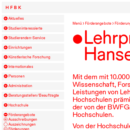
HFBK
Aktuelles
Menü
Förderangebote
Förderun
Studieninteressierte
Lehrp
Studierenden-Service
Hanse
Einrichtungen
Künstlerische Forschung
Internationales
Mit dem mit
10.000
Personen
Wissenschaft, Fors
Administration
Leistungen von Le
Beratungsstellen/​Beauftragte
Hochschulen prämie
der von der
BWFG
Hochschule
Hochschulen.
Förderangebote
Ausschreibungen
Von der Hochschul
Auszeichnungen
Förderungen