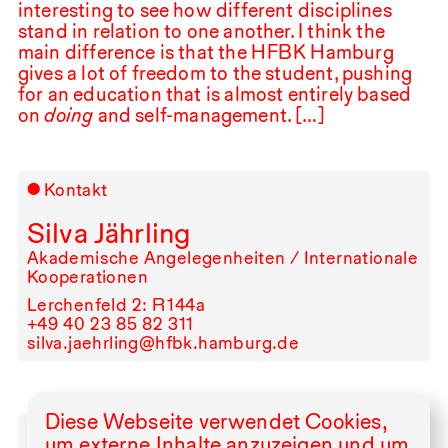
interesting to see how different disciplines
stand in relation to one another. I think the
main difference is that the
HFBK
Hamburg
gives a lot of freedom to the student, pushing
for an education that is almost entirely based
on
doing
and self-management. […]
Kontakt
Silva Jährling
Akademische Angelegenheiten / Internationale
Kooperationen
Lerchenfeld 2: R⁠ ⁠144a
+49⁠ ⁠40⁠ ⁠23⁠ ⁠85⁠ ⁠82⁠ ⁠311
silva.jaehrling@hfbk.hamburg.de
Diese Webseite verwendet Cookies,
Weiterführende Seiten
um externe Inhalte anzuzeigen und um