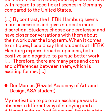
with regard to specific art scenes in Germany
compared to the United States.
[…] By contrast, the
HFBK
Hamburg seems
more accessible and gives students more
discretion. Students choose one professor and
have closer conversations with them about
their work over the long term. When it comes
to critiques, I could say that students at
HFBK
Hamburg express broader opinions, both
positive and negative, to pursue better work.
[…] Therefore, there are many pros and cons
and differences between them, which is
exciting for me. […]
Dor Marcus (Bezalel Academy of Arts and
Design,
ASA
student)
My motivation to go on an exchange was to
observe a different way of studying and a
different culture. And of course, there is a big