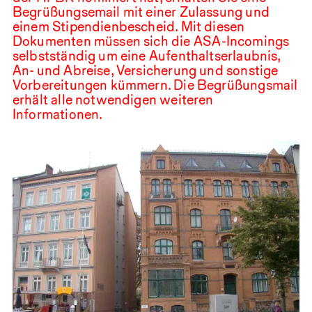
Begrüßungsemail mit einer Zulassung und
einem Stipendienbescheid. Mit diesen
Dokumenten müssen sich die
ASA
-Incomings
selbstständig um eine Aufenthaltserlaubnis,
An- und Abreise, Versicherung und sonstige
Vorbereitungen kümmern. Die Begrüßungsmail
erhält alle notwendigen weiteren
Informationen.