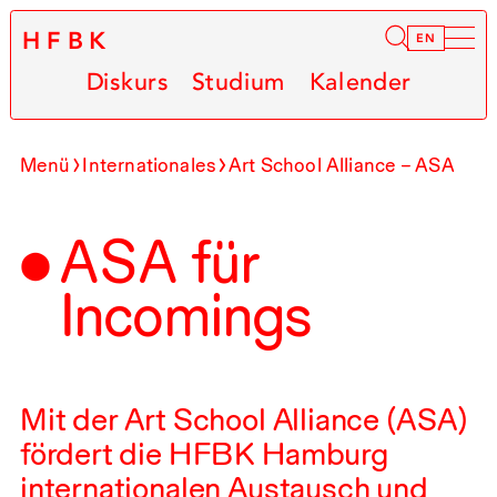
HFBK
Infor
EN
Diskurs
Studium
Kalender
Menü
Internationales
Art School Alliance –
ASA
ASA
für
Incomings
Mit der Art School Alliance (
ASA
)
fördert die
HFBK
Hamburg
internationalen Austausch und