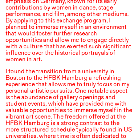
emphasis on Germany, known for its early
contributions by women in dance, stage
performance, and film, among other mediums.
By applying to this exchange program, I
planned to immerse myself in an environment
that would foster further research
opportunities and allow me to engage directly
with a culture that has exerted such significant
influence over the historical portrayals of
women in art.
I found the transition from a university in
Boston to the
HFBK
Hamburg a refreshing
experience that allows me to truly focus on my
personal artistic pursuits. One notable aspect
is the abundance of gallery openings and
student events, which have provided me with
valuable opportunities to immerse myself in the
vibrant art scene. The freedom offered at the
HFBK
Hamburg is a strong contrast to the
more structured schedule typically found in
US
universities, where time is often dedicated to