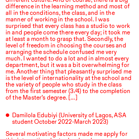
difference in the learning method and most of
all in the conditions, the class, and in the
manner of working in the school. I was
surprised that every class has a studio to work
in and people come there every day; it took me
at least a month to grasp that. Secondly, the
level of freedom in choosing the courses and
arranging the schedule confused me very
much. I wanted to do a lot and in almost every
department, but it was a bit overwhelming for
me. Another thing that pleasantly surprised me
is the level of internationality at the school and
the variety of people who study in the class
from the first semester (
3
/
4
) to the completion
of the Master’s degree. […]
Damilola Edubiyi (University of Lagos,
ASA
student October
2022
-March
2023
)
Several motivating factors made me apply for