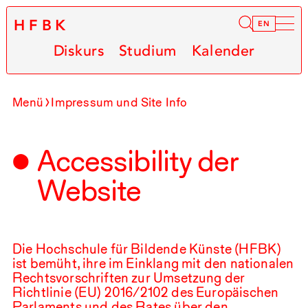
HFBK
Infor
EN
Diskurs
Studium
Kalender
Menü
Impressum und Site Info
Accessibility der
Website
Die Hochschule für Bildende Künste (
HFBK
)
ist bemüht, ihre im Einklang mit den nationalen
Rechtsvorschriften zur Umsetzung der
Richtlinie (
EU
)
2016
/
2102
des Europäischen
Parlaments und des Rates über den