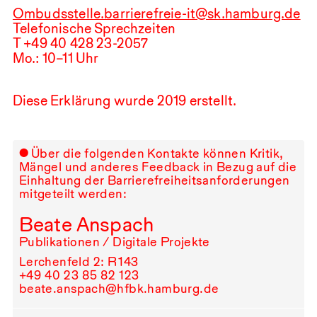
Ombudsstelle.barrierefreie-it@sk.hamburg.de
Telefonische Sprechzeiten
T +
49
40
428
23
-2057
Mo.:
10
–
11
Uhr
Diese Erklärung wurde
2019
erstellt.
Über die folgenden Kontakte können Kritik,
Mängel und anderes Feedback in Bezug auf die
Einhaltung der Barrierefreiheitsanforderungen
mitgeteilt werden:
Beate Anspach
Publikationen / Digitale Projekte
Lerchenfeld 2: R⁠ ⁠143
+49⁠ ⁠40⁠ ⁠23⁠ ⁠85⁠ ⁠82⁠ ⁠123
beate.anspach@hfbk.hamburg.de