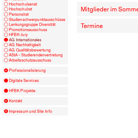
Hochschulsenat
Mitglieder im Somm
Hochschulrat
Personalrat
Studienschwerpunktausschüsse
Termine
Lenkungsgruppe Diversität
Promotionsausschuss
HFBK
-Jury
AG
Internationales
AG
Nachhaltigkeit
AG
Qualitätsbewertung
AStA – Studierendenvertretung
Arbeitsschutzausschuss
Professionalisierung
Digitale Services
HFBK
Projekte
Kontakt
Impressum und Site Info