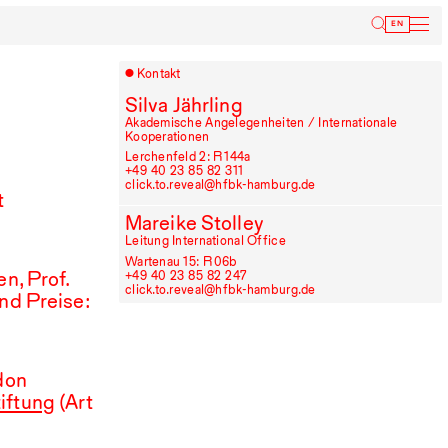
Inform
EN
Kontakt
Silva Jährling
Akademische Angelegenheiten / Internationale
Kooperationen
Lerchenfeld 2: R⁠ ⁠144a
+49⁠ ⁠40⁠ ⁠23⁠ ⁠85⁠ ⁠82⁠ ⁠311
click.to.reveal@hfbk-hamburg.de
t
Mareike Stolley
Leitung International Office
Wartenau 15: R⁠ ⁠06b
n, Prof.
+49⁠ ⁠40⁠ ⁠23⁠ ⁠85⁠ ⁠82⁠ ⁠247
click.to.reveal@hfbk-hamburg.de
nd Preise:
don
tiftung
(Art