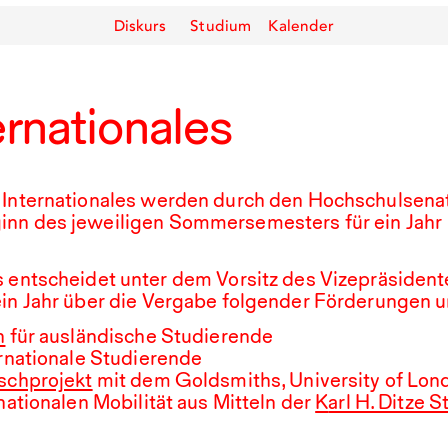
Diskurs
Studium
Kalender
ernationales
Internationales werden durch den Hochschulsena
inn des jeweiligen Sommersemesters für ein Jahr
s entscheidet unter dem Vorsitz des Vizepräsidente
ein Jahr über die Vergabe folgender Förderungen u
n
für ausländische Studierende
ernationale Studierende
schprojekt
mit dem Goldsmiths, University of Lon
nationalen Mobilität aus Mitteln der
K
arl H. Ditze S