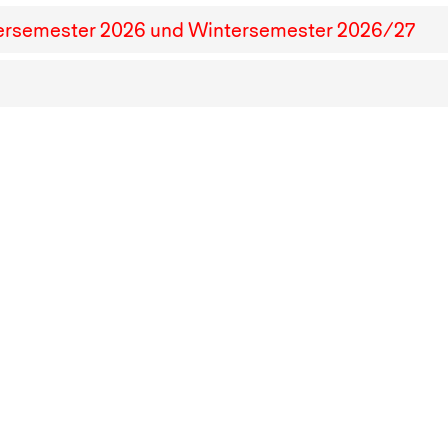
ersemester
2026
und Wintersemester
2026
/
27