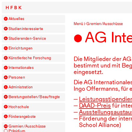
HFBK
Aktuelles
Menü
Gremien/Ausschüsse
Studieninteressierte
AG
Int
Studierenden-Service
Einrichtungen
Die Mitglieder der
AG
Künstlerische Forschung
bestimmt und mit Beg
Internationales
eingesetzt.
Personen
Die
AG
Internationale
Ingo Offermanns, für 
Administration
Beratungsstellen/​Beauftragte
Leistungsstipendie
DAAD-Preis
für int
Hochschule
Ausstellungsaustau
Förderangebote
Förderung der inter
School Alliance)
Gremien/Ausschüsse
Präsidium