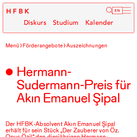
HFBK
Infor
EN
Diskurs
Studium
Kalender
Menü
Förderangebote
Auszeichnungen
Hermann-
Sudermann-Preis für
Akın Emanuel Şipal
Der
HFBK
-Absolvent Akın Emanuel Şipal
erhält für sein Stück „Der Zauberer von Öz.
Opus Özil“ den diesjährigen Hermann-