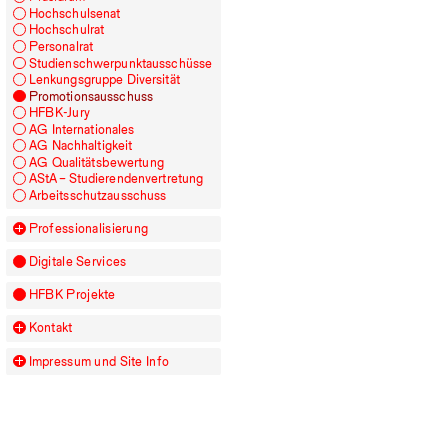
Hochschulsenat
Hochschulrat
Personalrat
Studienschwerpunktausschüsse
Lenkungsgruppe Diversität
Promotionsausschuss
HFBK
-Jury
AG
Internationales
AG
Nachhaltigkeit
AG
Qualitätsbewertung
AStA – Studierendenvertretung
Arbeitsschutzausschuss
Professionalisierung
Digitale Services
HFBK
Projekte
Kontakt
Impressum und Site Info