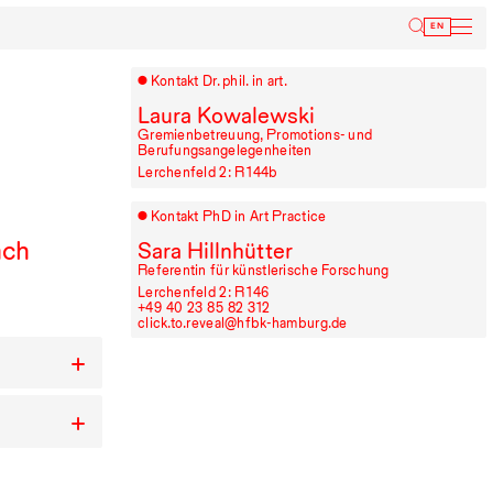
Inform
EN
Kontakt Dr. phil. in art.
Laura Kowalewski
Gremienbetreuung, Promotions- und
Berufungsangelegenheiten
Lerchenfeld 2: R⁠ ⁠144b
Kontakt PhD in Art Practice
ach
Sara Hillnhütter
Referentin für künstlerische Forschung
Lerchenfeld 2: R⁠ ⁠146
+49⁠ ⁠40⁠ ⁠23⁠ ⁠85⁠ ⁠82⁠ ⁠312
click.to.reveal@hfbk-hamburg.de
+
+