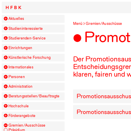
HFBK
Aktuelles
Menü
Gremien/Ausschüsse
Studieninteressierte
Promot
Studierenden-Service
Einrichtungen
Der Promotionsauss
Künstlerische Forschung
Entscheidungsgrem
Internationales
klaren, fairen und
Personen
Administration
Promotionsausschuss D
Beratungsstellen/​Beauftragte
Hochschule
Promotionsausschuss
Förderangebote
Gremien/Ausschüsse
Präsidium