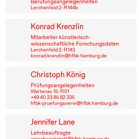
Berufungsangelegenheiten
Lerchenfeld 2: R⁠ ⁠144b
Konrad Krenzlin
Mitarbeiter künstlerisch-
wissenschaftliche Forschungsdaten
Lerchenfeld 2: R⁠ ⁠143
konrad.krenzlin@hfbk-hamburg.de
Christoph König
Prüfungsangelegenheiten
Wartenau 15: R⁠ ⁠01
+49⁠ ⁠40⁠ ⁠23⁠ ⁠85⁠ ⁠82⁠ ⁠335
hfbk-pruefungsverw@hfbk.hamburg.de
Jennifer Lane
Lehrbeauftragte
sprachwerkstatt@hfbk-hamburg.de