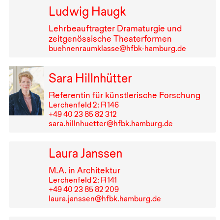
Ludwig Haugk
Lehrbeauftragter Dramaturgie und
zeitgenössische Theaterformen
buehnenraumklasse@hfbk-hamburg.de
Sara Hillnhütter
Referentin für künstlerische Forschung
Lerchenfeld 2: R⁠ ⁠146
+49⁠ ⁠40⁠ ⁠23⁠ ⁠85⁠ ⁠82⁠ ⁠312
sara.hillnhuetter@hfbk.hamburg.de
Laura Janssen
M.A. in Architektur
Lerchenfeld 2: R⁠ ⁠141
+49⁠ ⁠40⁠ ⁠23⁠ ⁠85⁠ ⁠82⁠ ⁠209
laura.janssen@hfbk.hamburg.de