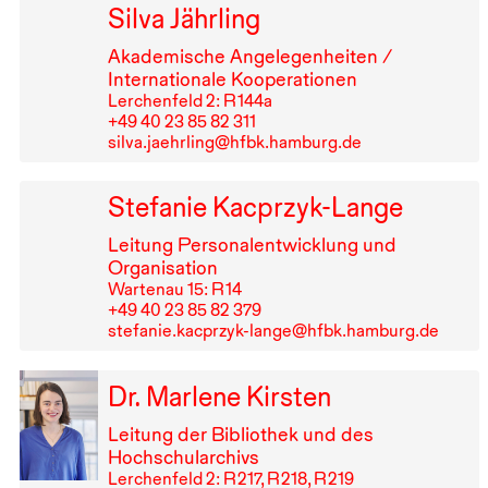
Silva Jährling
Akademische Angelegenheiten /
Internationale Kooperationen
Lerchenfeld 2: R⁠ ⁠144a
+49⁠ ⁠40⁠ ⁠23⁠ ⁠85⁠ ⁠82⁠ ⁠311
silva.jaehrling@hfbk.hamburg.de
Stefanie Kacprzyk-Lange
Leitung Personalentwicklung und
Organisation
Wartenau 15: R⁠ ⁠14
+49⁠ ⁠40⁠ ⁠23⁠ ⁠85⁠ ⁠82⁠ ⁠379
stefanie.kacprzyk-lange@hfbk.hamburg.de
Dr. Marlene Kirsten
Leitung der Bibliothek und des
Hochschularchivs
Lerchenfeld 2: R⁠ ⁠217, R⁠ ⁠218, R⁠ ⁠219