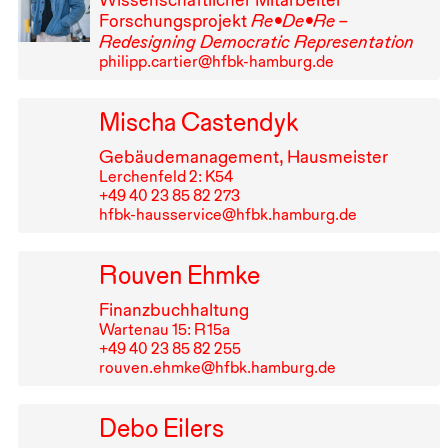
Forschungsprojekt
Re•De•Re –
Redesigning Democratic Representation
philipp.cartier@hfbk-hamburg.de
Mischa Castendyk
Gebäudemanagement, Hausmeister
Lerchenfeld 2: K54
+49⁠ ⁠40⁠ ⁠23⁠ ⁠85⁠ ⁠82⁠ ⁠273
hfbk-hausservice@hfbk.hamburg.de
Rouven Ehmke
Finanzbuchhaltung
Wartenau 15: R⁠ ⁠15a
+49⁠ ⁠40⁠ ⁠23⁠ ⁠85⁠ ⁠82⁠ ⁠255
rouven.ehmke@hfbk.hamburg.de
Debo Eilers