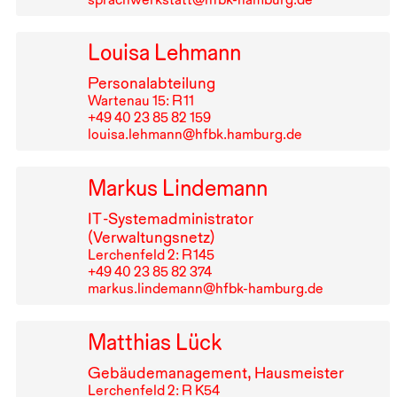
Louisa Lehmann
Personalabteilung
Wartenau 15: R⁠ ⁠11
+49⁠ ⁠40⁠ ⁠23⁠ ⁠85⁠ ⁠82⁠ ⁠159
louisa.lehmann@hfbk.hamburg.de
Markus Lindemann
IT
-Systemadministrator
(Verwaltungsnetz)
Lerchenfeld 2: R⁠ ⁠145
+49⁠ ⁠40⁠ ⁠23⁠ ⁠85⁠ ⁠82⁠ ⁠374
markus.lindemann@hfbk-hamburg.de
Matthias Lück
Gebäudemanagement, Hausmeister
Lerchenfeld 2: R K54