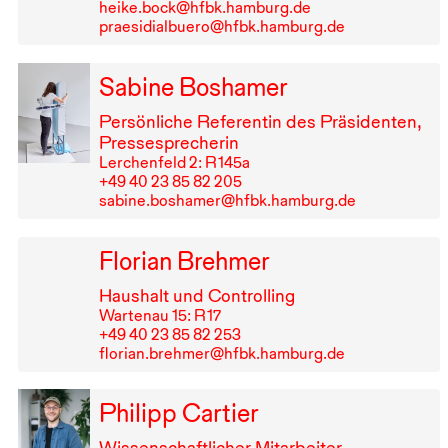
heike.bock@hfbk.hamburg.de
praesidialbuero@hfbk.hamburg.de
Sabine Boshamer
Persönliche Referentin des Präsidenten,
Pressesprecherin
Lerchenfeld 2: R⁠ ⁠145a
+49⁠ ⁠40⁠ ⁠23⁠ ⁠85⁠ ⁠82⁠ ⁠205
sabine.boshamer@hfbk.hamburg.de
Florian Brehmer
Haushalt und Controlling
Wartenau 15: R⁠ ⁠17
+49⁠ ⁠40⁠ ⁠23⁠ ⁠85⁠ ⁠82⁠ ⁠253
florian.brehmer@hfbk.hamburg.de
Philipp Cartier
Wissenschaftlicher Mitarbeiter