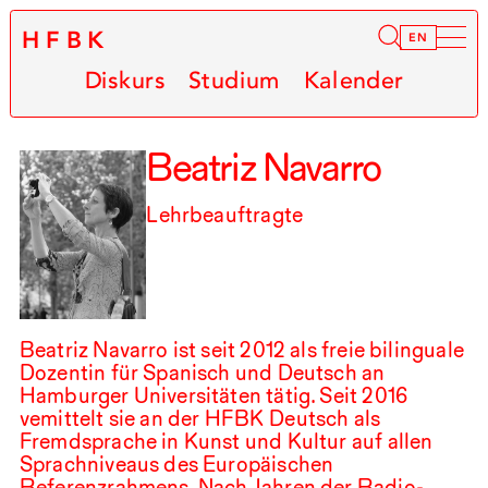
HFBK
Infor
EN
Diskurs
Studium
Kalender
Beatriz Navarro
Lehrbeauftragte
Beatriz Navarro ist seit
2012
als freie bilinguale
Dozentin für Spanisch und Deutsch an
Hamburger Universitäten tätig. Seit
2016
vemittelt sie an der
HFBK
Deutsch als
Fremdsprache in Kunst und Kultur auf allen
Sprachniveaus des Europäischen
Referenzrahmens. Nach Jahren der Radio-