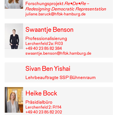
Forschungsprojekt
Re•De•Re –
Redesigning Democratic Representation
juliane.baruck@hfbk-hamburg.de
Swaantje Benson
Professionalisierung
Lerchenfeld 2a: R⁠ ⁠03
+49⁠ ⁠40⁠ ⁠23⁠ ⁠85⁠ ⁠82⁠ ⁠384
swaantje.benson@hfbk.hamburg.de
Sivan Ben Yishai
Lehrbeauftragte
SSP
Bühnenraum
Heike Bock
Präsidialbüro
Lerchenfeld 2: R⁠ ⁠114
+49⁠ ⁠40⁠ ⁠23⁠ ⁠85⁠ ⁠82⁠ ⁠202