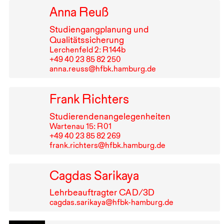
Anna Reuß
Studiengangplanung und
Qualitätssicherung
Lerchenfeld 2: R⁠ ⁠144b
+49⁠ ⁠40⁠ ⁠23⁠ ⁠85⁠ ⁠82⁠ ⁠250
anna.reuss@hfbk.hamburg.de
Frank Richters
Studierendenangelegenheiten
Wartenau 15: R⁠ ⁠01
+49⁠ ⁠40⁠ ⁠23⁠ ⁠85⁠ ⁠82⁠ ⁠269
frank.richters@hfbk.hamburg.de
Cagdas Sarikaya
Lehrbeauftragter
CAD
/3D
cagdas.sarikaya@hfbk-hamburg.de