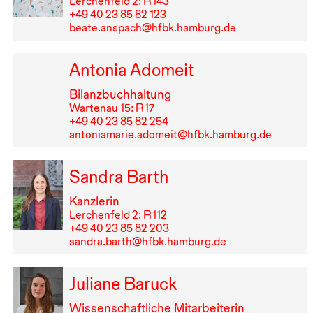
Lerchenfeld 2: R⁠ ⁠143
+49⁠ ⁠40⁠ ⁠23⁠ ⁠85⁠ ⁠82⁠ ⁠123
beate.anspach@hfbk.hamburg.de
Antonia Adomeit
Bilanzbuchhaltung
Wartenau 15: R⁠ ⁠17
+49⁠ ⁠40⁠ ⁠23⁠ ⁠85⁠ ⁠82⁠ ⁠254
antoniamarie.adomeit@hfbk.hamburg.de
Sandra Barth
Kanzlerin
Lerchenfeld 2: R⁠ ⁠112
+49⁠ ⁠40⁠ ⁠23⁠ ⁠85⁠ ⁠82⁠ ⁠203
sandra.barth@hfbk.hamburg.de
Juliane Baruck
Wissenschaftliche Mitarbeiterin