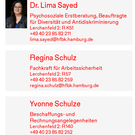
Dr. Lima Sayed
Psychosoziale Erstberatung, Beauftragte
für Diversität und Antidiskriminierung
Lerchenfeld 2: R K51
+49⁠ ⁠40⁠ ⁠23⁠ ⁠85⁠ ⁠82⁠ ⁠211
lima.sayed@hfbk.hamburg.de
Regina Schulz
Fachkraft für Arbeitssicherheit
Lerchenfeld 2: R⁠ ⁠57
+49⁠ ⁠40⁠ ⁠23⁠ ⁠85⁠ ⁠82⁠ ⁠259
regina.schulz@hfbk.hamburg.de
Yvonne Schulze
Beschaffungs- und
Rechnungsangelegenheiten
Lerchenfeld 2: R⁠ ⁠140
+49⁠ ⁠40⁠ ⁠23⁠ ⁠85⁠ ⁠82⁠ ⁠252