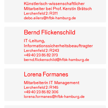
Künstlerisch-wissenschaftlicher
Mitarbeiter bei Prof. Kerstin Brätsch
Lerchenfeld 2: R⁠ ⁠311
debo.eilers@hfbk-hamburg.de
Bernd Flickenschild
IT
-Leitung,
Informationssicherheitsbeauftragter
Lerchenfeld 2: R⁠ ⁠243
+49⁠ ⁠40⁠ ⁠23⁠ ⁠85⁠ ⁠82⁠ ⁠373
bernd.flickenschild@hfbk-hamburg.de
Lorena Formanes
Mitarbeiterin
IT
Management
Lerchenfeld 2: R⁠ ⁠145
+49⁠ ⁠40⁠ ⁠23⁠ ⁠85⁠ ⁠82⁠ ⁠306
lorena.formanes@hfbk-hamburg.de