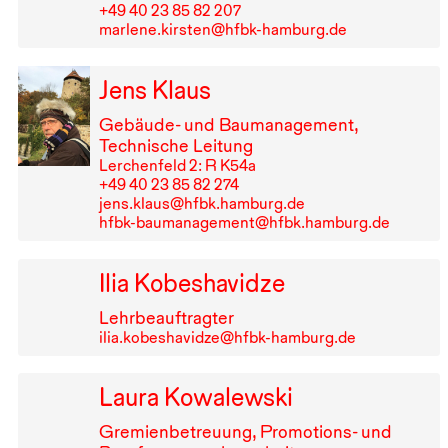
+49⁠ ⁠40⁠ ⁠23⁠ ⁠85⁠ ⁠82⁠ ⁠207
marlene.kirsten@hfbk-hamburg.de
Jens Klaus
Gebäude- und Baumanagement,
Technische Leitung
Lerchenfeld 2: R K54a
+49⁠ ⁠40⁠ ⁠23⁠ ⁠85⁠ ⁠82⁠ ⁠274
jens.klaus@hfbk.hamburg.de
hfbk-baumanagement@hfbk.hamburg.de
Ilia Kobeshavidze
Lehrbeauftragter
ilia.kobeshavidze@hfbk-hamburg.de
Laura Kowalewski
Gremienbetreuung, Promotions- und