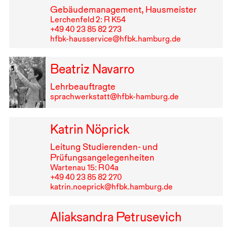
Gebäudemanagement, Hausmeister
Lerchenfeld 2: R K54
+49⁠ ⁠40⁠ ⁠23⁠ ⁠85⁠ ⁠82⁠ ⁠273
hfbk-hausservice@hfbk.hamburg.de
Beatriz Navarro
Lehrbeauftragte
sprachwerkstatt@hfbk-hamburg.de
Katrin Nöprick
Leitung Studierenden- und
Prüfungsangelegenheiten
Wartenau 15: R⁠ ⁠04a
+49⁠ ⁠40⁠ ⁠23⁠ ⁠85⁠ ⁠82⁠ ⁠270
katrin.noeprick@hfbk.hamburg.de
Aliaksandra Petrusevich