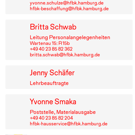
yvonne.schulze@hfbk.hamburg.de
hfbk-beschaffung@hfbk.hamburg.de
Britta Schwab
Leitung Personalangelegenheiten
Wartenau 15: R⁠ ⁠15b
+49⁠ ⁠40⁠ ⁠23⁠ ⁠85⁠ ⁠82⁠ ⁠362
britta.schwab@hfbk.hamburg.de
Jenny Schäfer
Lehrbeauftragte
Yvonne Smaka
Poststelle, Materialausgabe
+49⁠ ⁠40⁠ ⁠23⁠ ⁠85⁠ ⁠82⁠ ⁠204
hfbk-hausservice@hfbk.hamburg.de