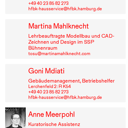
+49⁠ ⁠40⁠ ⁠23⁠ ⁠85⁠ ⁠82⁠ ⁠273
hfbk-hausservice@hfbk.hamburg.de
Martina Mahlknecht
Lehrbeauftragte Modellbau und
CAD
-
Zeichnen und Design im
SSP
Bühnenraum
tosu@martinamahlknecht.com
Goni Mdiati
Gebäudemanagement, Betriebshelfer
Lerchenfeld 2: R K54
+49⁠ ⁠40⁠ ⁠23⁠ ⁠85⁠ ⁠82⁠ ⁠273
hfbk-hausservice@hfbk.hamburg.de
Anne Meerpohl
Kuratorische Assistenz