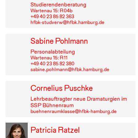
Studierendenberatung
Wartenau 15: R⁠ ⁠04b
+49⁠ ⁠40⁠ ⁠23⁠ ⁠85⁠ ⁠82⁠ ⁠363
hfbk-studverw@hfbk.hamburg.de
Sabine Pohlmann
Personalabteilung
Wartenau 15: R⁠ ⁠11
+49⁠ ⁠40⁠ ⁠23⁠ ⁠85⁠ ⁠82⁠ ⁠380
sabine.pohlmann@hfbk.hamburg.de
Cornelius Puschke
Lehrbeauftragter neue Dramaturgien im
SSP
Bühnenraum
buehnenraumklasse@hfbk-hamburg.de
Patricia Ratzel