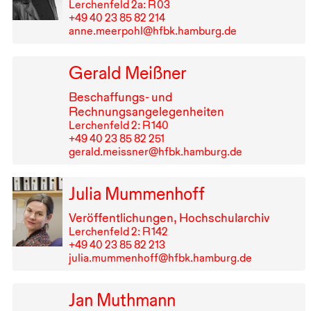
Lerchenfeld 2a: R⁠ ⁠03
+49⁠ ⁠40⁠ ⁠23⁠ ⁠85⁠ ⁠82⁠ ⁠214
anne.meerpohl@hfbk.hamburg.de
Gerald Meißner
Beschaffungs- und
Rechnungsangelegenheiten
Lerchenfeld 2: R⁠ ⁠140
+49⁠ ⁠40⁠ ⁠23⁠ ⁠85⁠ ⁠82⁠ ⁠251
gerald.meissner@hfbk.hamburg.de
Julia Mummenhoff
Veröffentlichungen, Hochschularchiv
Lerchenfeld 2: R⁠ ⁠142
+49⁠ ⁠40⁠ ⁠23⁠ ⁠85⁠ ⁠82⁠ ⁠213
julia.mummenhoff@hfbk.hamburg.de
Jan Muthmann