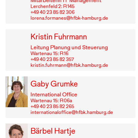
Mitarbeiterin
IT
Management
Lerchenfeld 2: R⁠ ⁠145
+49⁠ ⁠40⁠ ⁠23⁠ ⁠85⁠ ⁠82⁠ ⁠306
lorena.formanes@hfbk-hamburg.de
Kristin Fuhrmann
Leitung Planung und Steuerung
Wartenau 15: R⁠ ⁠16
+49⁠ ⁠40⁠ ⁠23⁠ ⁠85⁠ ⁠82⁠ ⁠357
kristin.fuhrmann@hfbk.hamburg.de
Gaby Grumke
International Office
Wartenau 15: R⁠ ⁠06a
+49⁠ ⁠40⁠ ⁠23⁠ ⁠85⁠ ⁠82⁠ ⁠265
internationaloffice@hfbk.hamburg.de
Bärbel Hartje