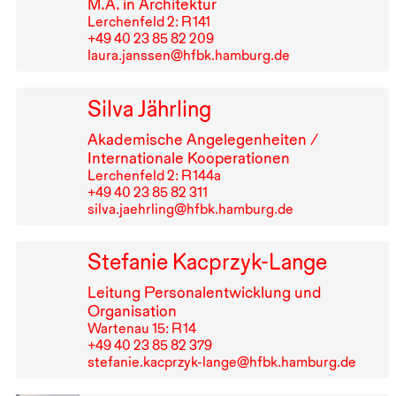
M.A. in Architektur
Lerchenfeld 2: R⁠ ⁠141
+49⁠ ⁠40⁠ ⁠23⁠ ⁠85⁠ ⁠82⁠ ⁠209
laura.janssen@hfbk.hamburg.de
Silva Jährling
Akademische Angelegenheiten /
Internationale Kooperationen
Lerchenfeld 2: R⁠ ⁠144a
+49⁠ ⁠40⁠ ⁠23⁠ ⁠85⁠ ⁠82⁠ ⁠311
silva.jaehrling@hfbk.hamburg.de
Stefanie Kacprzyk-Lange
Leitung Personalentwicklung und
Organisation
Wartenau 15: R⁠ ⁠14
+49⁠ ⁠40⁠ ⁠23⁠ ⁠85⁠ ⁠82⁠ ⁠379
stefanie.kacprzyk-lange@hfbk.hamburg.de