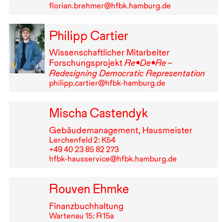
florian.brehmer@hfbk.hamburg.de
Philipp Cartier
Wissenschaftlicher Mitarbeiter
Forschungsprojekt
Re•De•Re –
Redesigning Democratic Representation
philipp.cartier@hfbk-hamburg.de
Mischa Castendyk
Gebäudemanagement, Hausmeister
Lerchenfeld 2: K54
+49⁠ ⁠40⁠ ⁠23⁠ ⁠85⁠ ⁠82⁠ ⁠273
hfbk-hausservice@hfbk.hamburg.de
Rouven Ehmke
Finanzbuchhaltung
Wartenau 15: R⁠ ⁠15a