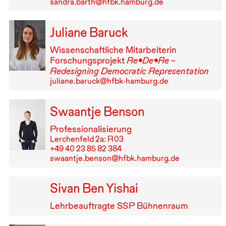
sandra.barth@hfbk.hamburg.de
Juliane Baruck
Wissenschaftliche Mitarbeiterin
Forschungsprojekt
Re•De•Re –
Redesigning Democratic Representation
juliane.baruck@hfbk-hamburg.de
Swaantje Benson
Professionalisierung
Lerchenfeld 2a: R⁠ ⁠03
+49⁠ ⁠40⁠ ⁠23⁠ ⁠85⁠ ⁠82⁠ ⁠384
swaantje.benson@hfbk.hamburg.de
Sivan Ben Yishai
Lehrbeauftragte
SSP
Bühnenraum