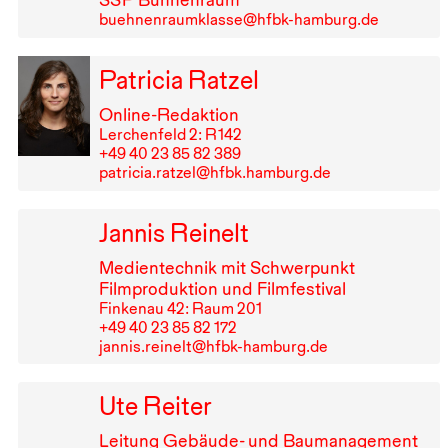
buehnenraumklasse@hfbk-hamburg.de
Patricia Ratzel
Online-Redaktion
Lerchenfeld 2: R⁠ ⁠142
+49⁠ ⁠40⁠ ⁠23⁠ ⁠85⁠ ⁠82⁠ ⁠389
patricia.ratzel@hfbk.hamburg.de
Jannis Reinelt
Medientechnik mit Schwerpunkt
Filmproduktion und Filmfestival
Finkenau 42: Raum 201
+49⁠ ⁠40⁠ ⁠23⁠ ⁠85⁠ ⁠82⁠ ⁠172
jannis.reinelt@hfbk-hamburg.de
Ute Reiter
Leitung Gebäude- und Baumanagement