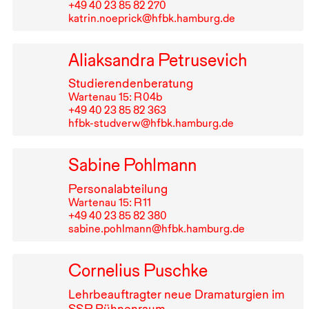
+49⁠ ⁠40⁠ ⁠23⁠ ⁠85⁠ ⁠82⁠ ⁠270
katrin.noeprick@hfbk.hamburg.de
Aliaksandra Petrusevich
Studierendenberatung
Wartenau 15: R⁠ ⁠04b
+49⁠ ⁠40⁠ ⁠23⁠ ⁠85⁠ ⁠82⁠ ⁠363
hfbk-studverw@hfbk.hamburg.de
Sabine Pohlmann
Personalabteilung
Wartenau 15: R⁠ ⁠11
+49⁠ ⁠40⁠ ⁠23⁠ ⁠85⁠ ⁠82⁠ ⁠380
sabine.pohlmann@hfbk.hamburg.de
Cornelius Puschke
Lehrbeauftragter neue Dramaturgien im
SSP
Bühnenraum