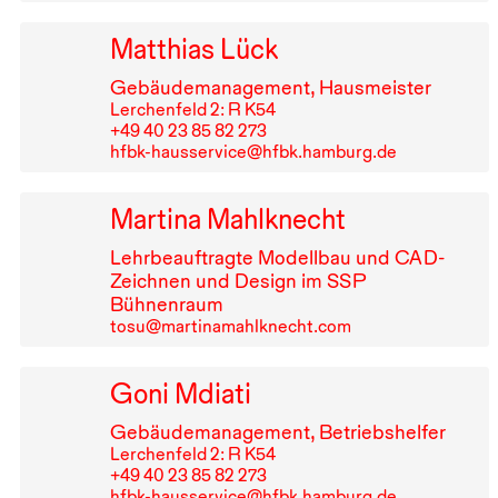
Matthias Lück
Gebäudemanagement, Hausmeister
Lerchenfeld 2: R K54
+49⁠ ⁠40⁠ ⁠23⁠ ⁠85⁠ ⁠82⁠ ⁠273
hfbk-hausservice@hfbk.hamburg.de
Martina Mahlknecht
Lehrbeauftragte Modellbau und
CAD
-
Zeichnen und Design im
SSP
Bühnenraum
tosu@martinamahlknecht.com
Goni Mdiati
Gebäudemanagement, Betriebshelfer
Lerchenfeld 2: R K54
+49⁠ ⁠40⁠ ⁠23⁠ ⁠85⁠ ⁠82⁠ ⁠273
hfbk-hausservice@hfbk.hamburg.de