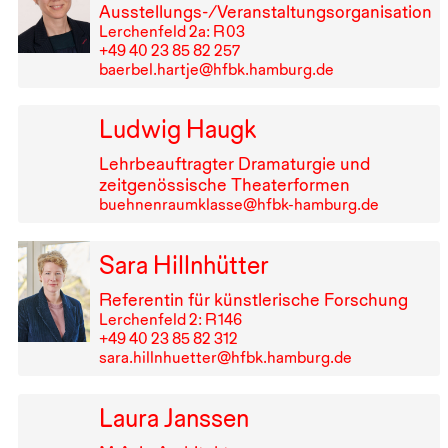
Ausstellungs-/Veranstaltungsorganisation
Lerchenfeld 2a: R⁠ ⁠03
+49⁠ ⁠40⁠ ⁠23⁠ ⁠85⁠ ⁠82⁠ ⁠257
baerbel.hartje@hfbk.hamburg.de
Ludwig Haugk
Lehrbeauftragter Dramaturgie und
zeitgenössische Theaterformen
buehnenraumklasse@hfbk-hamburg.de
Sara Hillnhütter
Referentin für künstlerische Forschung
Lerchenfeld 2: R⁠ ⁠146
+49⁠ ⁠40⁠ ⁠23⁠ ⁠85⁠ ⁠82⁠ ⁠312
sara.hillnhuetter@hfbk.hamburg.de
Laura Janssen