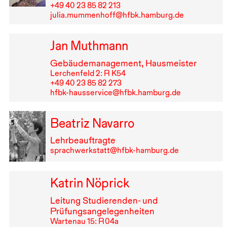
+49⁠ ⁠40⁠ ⁠23⁠ ⁠85⁠ ⁠82⁠ ⁠213
julia.mummenhoff@hfbk.hamburg.de
Jan Muthmann
Gebäudemanagement, Hausmeister
Lerchenfeld 2: R K54
+49⁠ ⁠40⁠ ⁠23⁠ ⁠85⁠ ⁠82⁠ ⁠273
hfbk-hausservice@hfbk.hamburg.de
Beatriz Navarro
Lehrbeauftragte
sprachwerkstatt@hfbk-hamburg.de
Katrin Nöprick
Leitung Studierenden- und
Prüfungsangelegenheiten
Wartenau 15: R⁠ ⁠04a