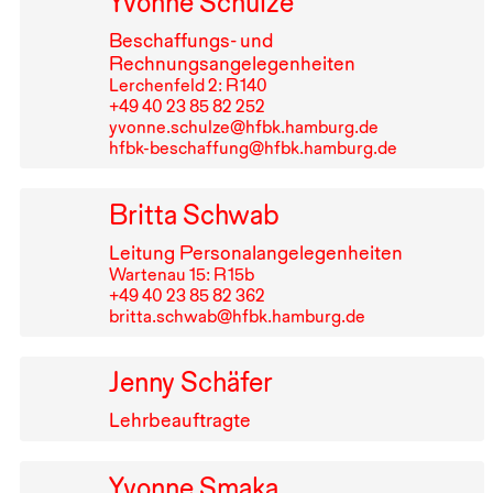
Yvonne Schulze
Beschaffungs- und
Rechnungsangelegenheiten
Lerchenfeld 2: R⁠ ⁠140
+49⁠ ⁠40⁠ ⁠23⁠ ⁠85⁠ ⁠82⁠ ⁠252
yvonne.schulze@hfbk.hamburg.de
hfbk-beschaffung@hfbk.hamburg.de
Britta Schwab
Leitung Personalangelegenheiten
Wartenau 15: R⁠ ⁠15b
+49⁠ ⁠40⁠ ⁠23⁠ ⁠85⁠ ⁠82⁠ ⁠362
britta.schwab@hfbk.hamburg.de
Jenny Schäfer
Lehrbeauftragte
Yvonne Smaka