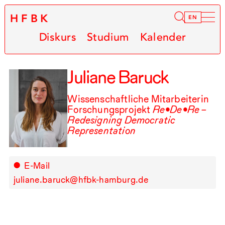
HFBK
Infor
EN
Diskurs
Studium
Kalender
Juliane Baruck
Wissenschaftliche Mitarbeiterin
Forschungsprojekt
Re•De•Re –
Redesigning Democratic
Representation
E-Mail
juliane.baruck@hfbk-hamburg.de