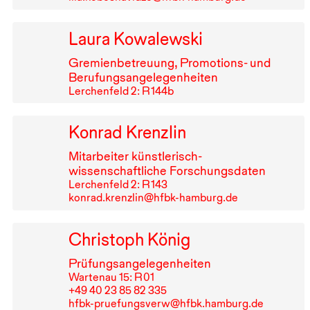
Laura Kowalewski
Gremienbetreuung, Promotions- und
Berufungsangelegenheiten
Lerchenfeld 2: R⁠ ⁠144b
Konrad Krenzlin
Mitarbeiter künstlerisch-
wissenschaftliche Forschungsdaten
Lerchenfeld 2: R⁠ ⁠143
konrad.krenzlin@hfbk-hamburg.de
Christoph König
Prüfungsangelegenheiten
Wartenau 15: R⁠ ⁠01
+49⁠ ⁠40⁠ ⁠23⁠ ⁠85⁠ ⁠82⁠ ⁠335
hfbk-pruefungsverw@hfbk.hamburg.de