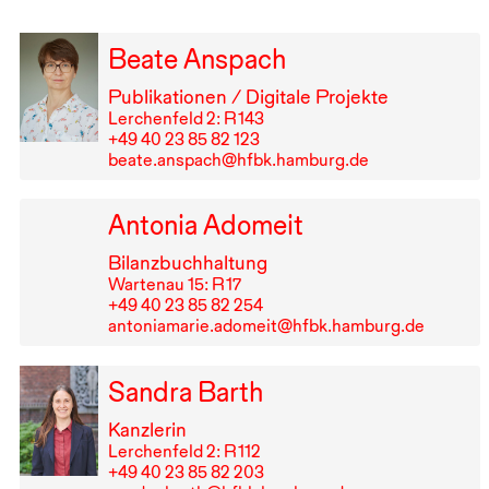
Beate Anspach
Publikationen / Digitale Projekte
Lerchenfeld 2: R⁠ ⁠143
+49⁠ ⁠40⁠ ⁠23⁠ ⁠85⁠ ⁠82⁠ ⁠123
beate.anspach@hfbk.hamburg.de
Antonia Adomeit
Bilanzbuchhaltung
Wartenau 15: R⁠ ⁠17
+49⁠ ⁠40⁠ ⁠23⁠ ⁠85⁠ ⁠82⁠ ⁠254
antoniamarie.adomeit@hfbk.hamburg.de
Sandra Barth
Kanzlerin
Lerchenfeld 2: R⁠ ⁠112
+49⁠ ⁠40⁠ ⁠23⁠ ⁠85⁠ ⁠82⁠ ⁠203