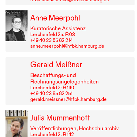
Anne Meerpohl
Kuratorische Assistenz
Lerchenfeld 2a: R⁠ ⁠03
+49⁠ ⁠40⁠ ⁠23⁠ ⁠85⁠ ⁠82⁠ ⁠214
anne.meerpohl@hfbk.hamburg.de
Gerald Meißner
Beschaffungs- und
Rechnungsangelegenheiten
Lerchenfeld 2: R⁠ ⁠140
+49⁠ ⁠40⁠ ⁠23⁠ ⁠85⁠ ⁠82⁠ ⁠251
gerald.meissner@hfbk.hamburg.de
Julia Mummenhoff
Veröffentlichungen, Hochschularchiv
Lerchenfeld 2: R⁠ ⁠142