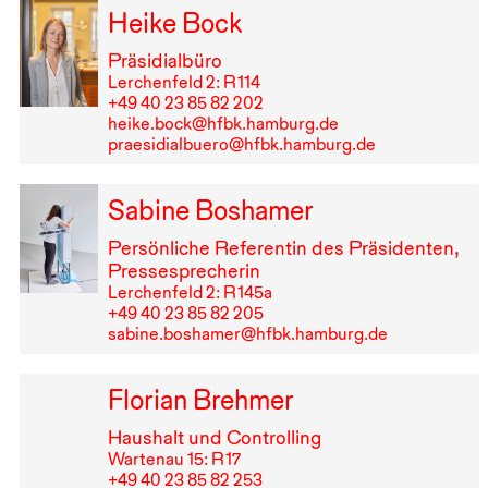
Heike Bock
Präsidialbüro
Lerchenfeld 2: R⁠ ⁠114
+49⁠ ⁠40⁠ ⁠23⁠ ⁠85⁠ ⁠82⁠ ⁠202
heike.bock@hfbk.hamburg.de
praesidialbuero@hfbk.hamburg.de
Sabine Boshamer
Persönliche Referentin des Präsidenten,
Pressesprecherin
Lerchenfeld 2: R⁠ ⁠145a
+49⁠ ⁠40⁠ ⁠23⁠ ⁠85⁠ ⁠82⁠ ⁠205
sabine.boshamer@hfbk.hamburg.de
Florian Brehmer
Haushalt und Controlling
Wartenau 15: R⁠ ⁠17
+49⁠ ⁠40⁠ ⁠23⁠ ⁠85⁠ ⁠82⁠ ⁠253