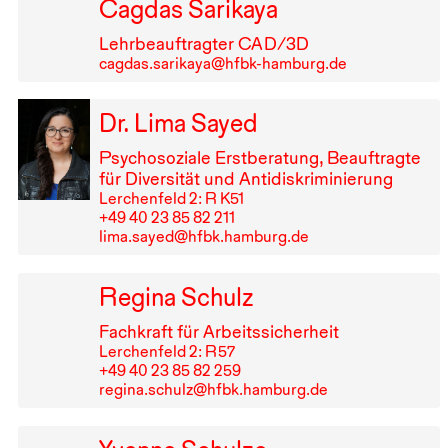
Cagdas Sarikaya
Lehrbeauftragter
CAD
/3D
cagdas.sarikaya@hfbk-hamburg.de
Dr. Lima Sayed
Psychosoziale Erstberatung, Beauftragte
für Diversität und Antidiskriminierung
Lerchenfeld 2: R K51
+49⁠ ⁠40⁠ ⁠23⁠ ⁠85⁠ ⁠82⁠ ⁠211
lima.sayed@hfbk.hamburg.de
Regina Schulz
Fachkraft für Arbeitssicherheit
Lerchenfeld 2: R⁠ ⁠57
+49⁠ ⁠40⁠ ⁠23⁠ ⁠85⁠ ⁠82⁠ ⁠259
regina.schulz@hfbk.hamburg.de