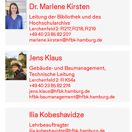
Dr. Marlene Kirsten
Leitung der Bibliothek und des
Hochschularchivs
Lerchenfeld 2: R⁠ ⁠217, R⁠ ⁠218, R⁠ ⁠219
+49⁠ ⁠40⁠ ⁠23⁠ ⁠85⁠ ⁠82⁠ ⁠207
marlene.kirsten@hfbk-hamburg.de
Jens Klaus
Gebäude- und Baumanagement,
Technische Leitung
Lerchenfeld 2: R K54a
+49⁠ ⁠40⁠ ⁠23⁠ ⁠85⁠ ⁠82⁠ ⁠274
jens.klaus@hfbk.hamburg.de
hfbk-baumanagement@hfbk.hamburg.de
Ilia Kobeshavidze
Lehrbeauftragter
ilia.kobeshavidze@hfbk-hamburg.de