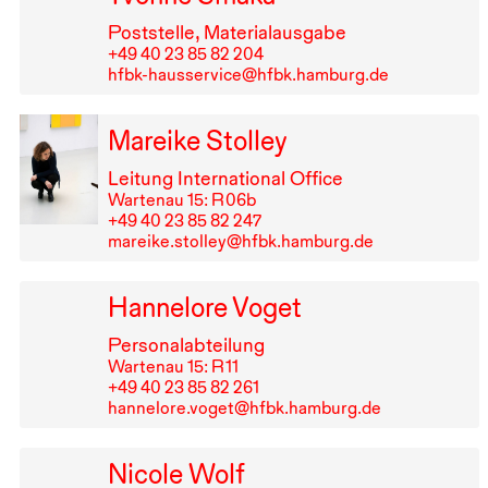
Poststelle, Materialausgabe
+49⁠ ⁠40⁠ ⁠23⁠ ⁠85⁠ ⁠82⁠ ⁠204
hfbk-hausservice@hfbk.hamburg.de
Mareike Stolley
Leitung International Office
Wartenau 15: R⁠ ⁠06b
+49⁠ ⁠40⁠ ⁠23⁠ ⁠85⁠ ⁠82⁠ ⁠247
mareike.stolley@hfbk.hamburg.de
Hannelore Voget
Personalabteilung
Wartenau 15: R⁠ ⁠11
+49⁠ ⁠40⁠ ⁠23⁠ ⁠85⁠ ⁠82⁠ ⁠261
hannelore.voget@hfbk.hamburg.de
Nicole Wolf