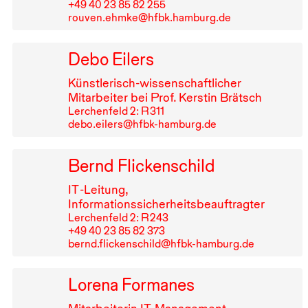
+49⁠ ⁠40⁠ ⁠23⁠ ⁠85⁠ ⁠82⁠ ⁠255
rouven.ehmke@hfbk.hamburg.de
Debo Eilers
Künstlerisch-wissenschaftlicher
Mitarbeiter bei Prof. Kerstin Brätsch
Lerchenfeld 2: R⁠ ⁠311
debo.eilers@hfbk-hamburg.de
Bernd Flickenschild
IT
-Leitung,
Informationssicherheitsbeauftragter
Lerchenfeld 2: R⁠ ⁠243
+49⁠ ⁠40⁠ ⁠23⁠ ⁠85⁠ ⁠82⁠ ⁠373
bernd.flickenschild@hfbk-hamburg.de
Lorena Formanes