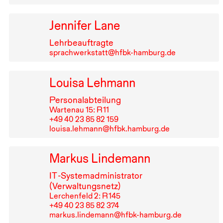
Jennifer Lane
Lehrbeauftragte
sprachwerkstatt@hfbk-hamburg.de
Louisa Lehmann
Personalabteilung
Wartenau 15: R⁠ ⁠11
+49⁠ ⁠40⁠ ⁠23⁠ ⁠85⁠ ⁠82⁠ ⁠159
louisa.lehmann@hfbk.hamburg.de
Markus Lindemann
IT
-Systemadministrator
(Verwaltungsnetz)
Lerchenfeld 2: R⁠ ⁠145
+49⁠ ⁠40⁠ ⁠23⁠ ⁠85⁠ ⁠82⁠ ⁠374
markus.lindemann@hfbk-hamburg.de