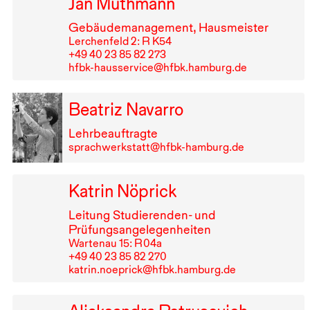
Jan Muthmann
Gebäudemanagement, Hausmeister
Lerchenfeld 2: R K54
+49⁠ ⁠40⁠ ⁠23⁠ ⁠85⁠ ⁠82⁠ ⁠273
hfbk-hausservice@hfbk.hamburg.de
Beatriz Navarro
Lehrbeauftragte
sprachwerkstatt@hfbk-hamburg.de
Katrin Nöprick
Leitung Studierenden- und
Prüfungsangelegenheiten
Wartenau 15: R⁠ ⁠04a
+49⁠ ⁠40⁠ ⁠23⁠ ⁠85⁠ ⁠82⁠ ⁠270
katrin.noeprick@hfbk.hamburg.de