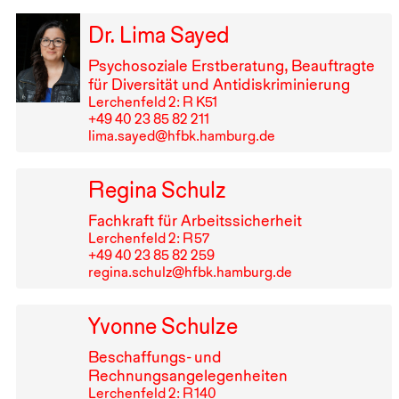
Dr. Lima Sayed
Psychosoziale Erstberatung, Beauftragte
für Diversität und Antidiskriminierung
Lerchenfeld 2: R K51
+49⁠ ⁠40⁠ ⁠23⁠ ⁠85⁠ ⁠82⁠ ⁠211
lima.sayed@hfbk.hamburg.de
Regina Schulz
Fachkraft für Arbeitssicherheit
Lerchenfeld 2: R⁠ ⁠57
+49⁠ ⁠40⁠ ⁠23⁠ ⁠85⁠ ⁠82⁠ ⁠259
regina.schulz@hfbk.hamburg.de
Yvonne Schulze
Beschaffungs- und
Rechnungsangelegenheiten
Lerchenfeld 2: R⁠ ⁠140