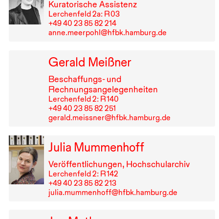
Kuratorische Assistenz
Lerchenfeld 2a: R⁠ ⁠03
+49⁠ ⁠40⁠ ⁠23⁠ ⁠85⁠ ⁠82⁠ ⁠214
anne.meerpohl@hfbk.hamburg.de
Gerald Meißner
Beschaffungs- und
Rechnungsangelegenheiten
Lerchenfeld 2: R⁠ ⁠140
+49⁠ ⁠40⁠ ⁠23⁠ ⁠85⁠ ⁠82⁠ ⁠251
gerald.meissner@hfbk.hamburg.de
Julia Mummenhoff
Veröffentlichungen, Hochschularchiv
Lerchenfeld 2: R⁠ ⁠142
+49⁠ ⁠40⁠ ⁠23⁠ ⁠85⁠ ⁠82⁠ ⁠213
julia.mummenhoff@hfbk.hamburg.de