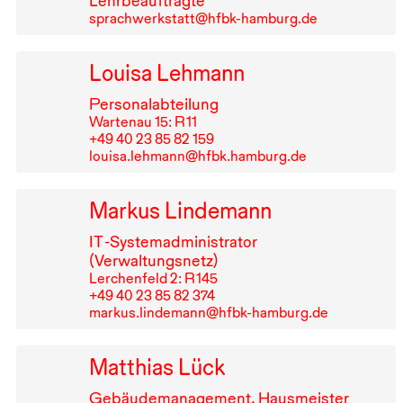
Lehrbeauftragte
sprachwerkstatt@hfbk-hamburg.de
Louisa Lehmann
Personalabteilung
Wartenau 15: R⁠ ⁠11
+49⁠ ⁠40⁠ ⁠23⁠ ⁠85⁠ ⁠82⁠ ⁠159
louisa.lehmann@hfbk.hamburg.de
Markus Lindemann
IT
-Systemadministrator
(Verwaltungsnetz)
Lerchenfeld 2: R⁠ ⁠145
+49⁠ ⁠40⁠ ⁠23⁠ ⁠85⁠ ⁠82⁠ ⁠374
markus.lindemann@hfbk-hamburg.de
Matthias Lück
Gebäudemanagement, Hausmeister