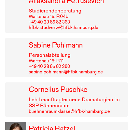
Aliaksandra Petrusevich
Studierendenberatung
Wartenau 15: R⁠ ⁠04b
+49⁠ ⁠40⁠ ⁠23⁠ ⁠85⁠ ⁠82⁠ ⁠363
hfbk-studverw@hfbk.hamburg.de
Sabine Pohlmann
Personalabteilung
Wartenau 15: R⁠ ⁠11
+49⁠ ⁠40⁠ ⁠23⁠ ⁠85⁠ ⁠82⁠ ⁠380
sabine.pohlmann@hfbk.hamburg.de
Cornelius Puschke
Lehrbeauftragter neue Dramaturgien im
SSP
Bühnenraum
buehnenraumklasse@hfbk-hamburg.de
Patricia Ratzel