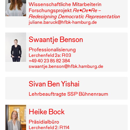
Wissenschaftliche Mitarbeiterin
Forschungsprojekt
Re•De•Re –
Redesigning Democratic Representation
juliane.baruck@hfbk-hamburg.de
Swaantje Benson
Professionalisierung
Lerchenfeld 2a: R⁠ ⁠03
+49⁠ ⁠40⁠ ⁠23⁠ ⁠85⁠ ⁠82⁠ ⁠384
swaantje.benson@hfbk.hamburg.de
Sivan Ben Yishai
Lehrbeauftragte
SSP
Bühnenraum
Heike Bock
Präsidialbüro
Lerchenfeld 2: R⁠ ⁠114