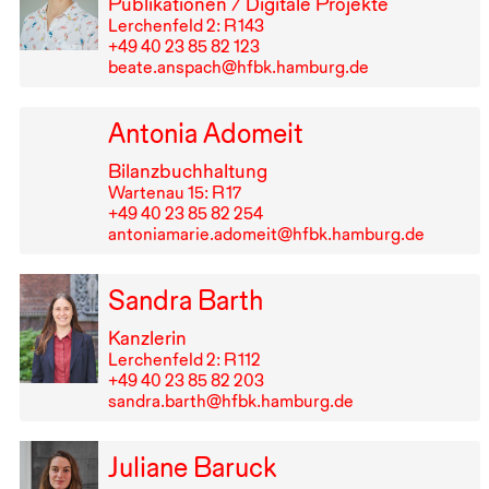
Publikationen / Digitale Projekte
Lerchenfeld 2: R⁠ ⁠143
+49⁠ ⁠40⁠ ⁠23⁠ ⁠85⁠ ⁠82⁠ ⁠123
beate.anspach@hfbk.hamburg.de
Antonia Adomeit
Bilanzbuchhaltung
Wartenau 15: R⁠ ⁠17
+49⁠ ⁠40⁠ ⁠23⁠ ⁠85⁠ ⁠82⁠ ⁠254
antoniamarie.adomeit@hfbk.hamburg.de
Sandra Barth
Kanzlerin
Lerchenfeld 2: R⁠ ⁠112
+49⁠ ⁠40⁠ ⁠23⁠ ⁠85⁠ ⁠82⁠ ⁠203
sandra.barth@hfbk.hamburg.de
Juliane Baruck