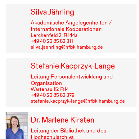
Silva Jährling
Akademische Angelegenheiten /
Internationale Kooperationen
Lerchenfeld 2: R⁠ ⁠144a
+49⁠ ⁠40⁠ ⁠23⁠ ⁠85⁠ ⁠82⁠ ⁠311
silva.jaehrling@hfbk.hamburg.de
Stefanie Kacprzyk-Lange
Leitung Personalentwicklung und
Organisation
Wartenau 15: R⁠ ⁠14
+49⁠ ⁠40⁠ ⁠23⁠ ⁠85⁠ ⁠82⁠ ⁠379
stefanie.kacprzyk-lange@hfbk.hamburg.de
Dr. Marlene Kirsten
Leitung der Bibliothek und des
Hochschularchivs