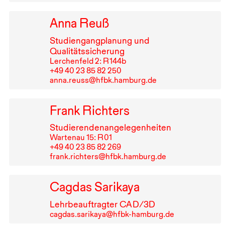
Anna Reuß
Studiengangplanung und
Qualitätssicherung
Lerchenfeld 2: R⁠ ⁠144b
+49⁠ ⁠40⁠ ⁠23⁠ ⁠85⁠ ⁠82⁠ ⁠250
anna.reuss@hfbk.hamburg.de
Frank Richters
Studierendenangelegenheiten
Wartenau 15: R⁠ ⁠01
+49⁠ ⁠40⁠ ⁠23⁠ ⁠85⁠ ⁠82⁠ ⁠269
frank.richters@hfbk.hamburg.de
Cagdas Sarikaya
Lehrbeauftragter
CAD
/3D
cagdas.sarikaya@hfbk-hamburg.de