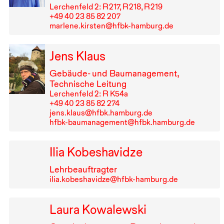
Lerchenfeld 2: R⁠ ⁠217, R⁠ ⁠218, R⁠ ⁠219
+49⁠ ⁠40⁠ ⁠23⁠ ⁠85⁠ ⁠82⁠ ⁠207
marlene.kirsten@hfbk-hamburg.de
Jens Klaus
Gebäude- und Baumanagement,
Technische Leitung
Lerchenfeld 2: R K54a
+49⁠ ⁠40⁠ ⁠23⁠ ⁠85⁠ ⁠82⁠ ⁠274
jens.klaus@hfbk.hamburg.de
hfbk-baumanagement@hfbk.hamburg.de
Ilia Kobeshavidze
Lehrbeauftragter
ilia.kobeshavidze@hfbk-hamburg.de
Laura Kowalewski