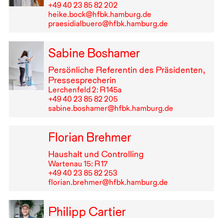
+49⁠ ⁠40⁠ ⁠23⁠ ⁠85⁠ ⁠82⁠ ⁠202
heike.bock@hfbk.hamburg.de
praesidialbuero@hfbk.hamburg.de
Sabine Boshamer
Persönliche Referentin des Präsidenten,
Pressesprecherin
Lerchenfeld 2: R⁠ ⁠145a
+49⁠ ⁠40⁠ ⁠23⁠ ⁠85⁠ ⁠82⁠ ⁠205
sabine.boshamer@hfbk.hamburg.de
Florian Brehmer
Haushalt und Controlling
Wartenau 15: R⁠ ⁠17
+49⁠ ⁠40⁠ ⁠23⁠ ⁠85⁠ ⁠82⁠ ⁠253
florian.brehmer@hfbk.hamburg.de
Philipp Cartier