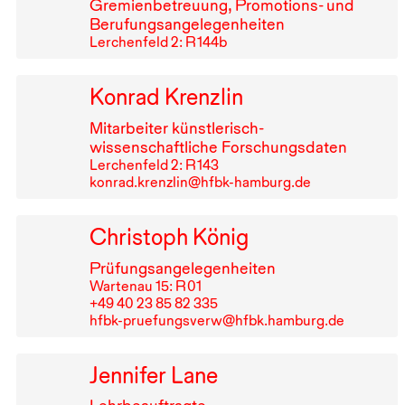
Gremienbetreuung, Promotions- und
Berufungsangelegenheiten
Lerchenfeld 2: R⁠ ⁠144b
Konrad Krenzlin
Mitarbeiter künstlerisch-
wissenschaftliche Forschungsdaten
Lerchenfeld 2: R⁠ ⁠143
konrad.krenzlin@hfbk-hamburg.de
Christoph König
Prüfungsangelegenheiten
Wartenau 15: R⁠ ⁠01
+49⁠ ⁠40⁠ ⁠23⁠ ⁠85⁠ ⁠82⁠ ⁠335
hfbk-pruefungsverw@hfbk.hamburg.de
Jennifer Lane