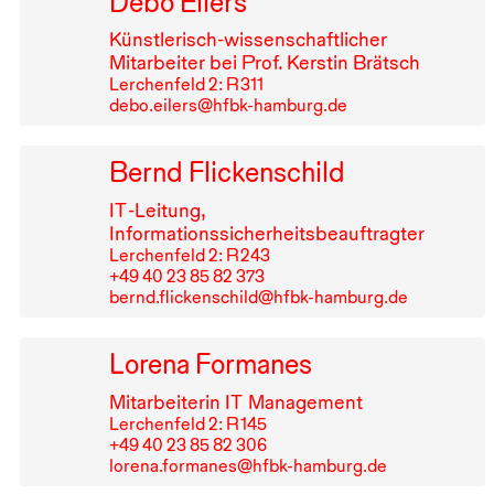
Debo Eilers
Künstlerisch-wissenschaftlicher
Mitarbeiter bei Prof. Kerstin Brätsch
Lerchenfeld 2: R⁠ ⁠311
debo.eilers@hfbk-hamburg.de
Bernd Flickenschild
IT
-Leitung,
Informationssicherheitsbeauftragter
Lerchenfeld 2: R⁠ ⁠243
+49⁠ ⁠40⁠ ⁠23⁠ ⁠85⁠ ⁠82⁠ ⁠373
bernd.flickenschild@hfbk-hamburg.de
Lorena Formanes
Mitarbeiterin
IT
Management
Lerchenfeld 2: R⁠ ⁠145
+49⁠ ⁠40⁠ ⁠23⁠ ⁠85⁠ ⁠82⁠ ⁠306
lorena.formanes@hfbk-hamburg.de