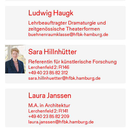
Ludwig Haugk
Lehrbeauftragter Dramaturgie und
zeitgenössische Theaterformen
buehnenraumklasse@hfbk-hamburg.de
Sara Hillnhütter
Referentin für künstlerische Forschung
Lerchenfeld 2: R⁠ ⁠146
+49⁠ ⁠40⁠ ⁠23⁠ ⁠85⁠ ⁠82⁠ ⁠312
sara.hillnhuetter@hfbk.hamburg.de
Laura Janssen
M.A. in Architektur
Lerchenfeld 2: R⁠ ⁠141
+49⁠ ⁠40⁠ ⁠23⁠ ⁠85⁠ ⁠82⁠ ⁠209
laura.janssen@hfbk.hamburg.de