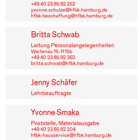
+49⁠ ⁠40⁠ ⁠23⁠ ⁠85⁠ ⁠82⁠ ⁠252
yvonne.schulze@hfbk.hamburg.de
hfbk-beschaffung@hfbk.hamburg.de
Britta Schwab
Leitung Personalangelegenheiten
Wartenau 15: R⁠ ⁠15b
+49⁠ ⁠40⁠ ⁠23⁠ ⁠85⁠ ⁠82⁠ ⁠362
britta.schwab@hfbk.hamburg.de
Jenny Schäfer
Lehrbeauftragte
Yvonne Smaka
Poststelle, Materialausgabe
+49⁠ ⁠40⁠ ⁠23⁠ ⁠85⁠ ⁠82⁠ ⁠204
hfbk-hausservice@hfbk.hamburg.de