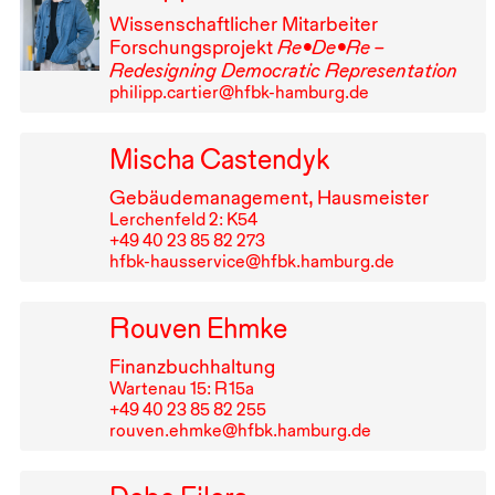
Wissenschaftlicher Mitarbeiter
Forschungsprojekt
Re•De•Re –
Redesigning Democratic Representation
philipp.cartier@hfbk-hamburg.de
Mischa Castendyk
Gebäudemanagement, Hausmeister
Lerchenfeld 2: K54
+49⁠ ⁠40⁠ ⁠23⁠ ⁠85⁠ ⁠82⁠ ⁠273
hfbk-hausservice@hfbk.hamburg.de
Rouven Ehmke
Finanzbuchhaltung
Wartenau 15: R⁠ ⁠15a
+49⁠ ⁠40⁠ ⁠23⁠ ⁠85⁠ ⁠82⁠ ⁠255
rouven.ehmke@hfbk.hamburg.de