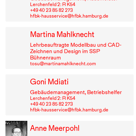
Lerchenfeld 2: R K54
+49⁠ ⁠40⁠ ⁠23⁠ ⁠85⁠ ⁠82⁠ ⁠273
hfbk-hausservice@hfbk.hamburg.de
Martina Mahlknecht
Lehrbeauftragte Modellbau und
CAD
-
Zeichnen und Design im
SSP
Bühnenraum
tosu@martinamahlknecht.com
Goni Mdiati
Gebäudemanagement, Betriebshelfer
Lerchenfeld 2: R K54
+49⁠ ⁠40⁠ ⁠23⁠ ⁠85⁠ ⁠82⁠ ⁠273
hfbk-hausservice@hfbk.hamburg.de
Anne Meerpohl