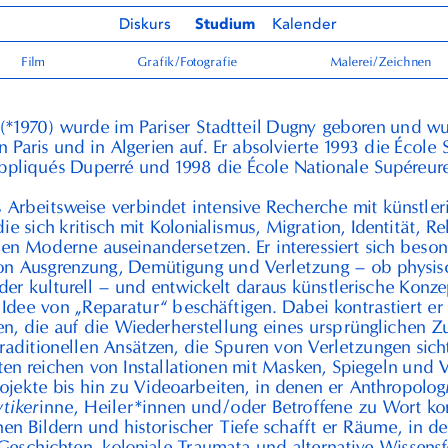
Diskurs
Studium
Kalender
Film
Grafik/Fotografie
Malerei/Zeichnen
(*
1970
) wurde im Pariser Stadtteil Dugny geboren und wu
 Paris und in Algerien auf. Er absolvierte
1993
die École 
Appliqués Duperré und
1998
die École Nationale Supéreure
s Arbeitsweise verbindet intensive Recherche mit künstler
die sich kritisch mit Kolonialismus, Migration, Identität, R
hen Moderne auseinandersetzen. Er interessiert sich beson
on Ausgrenzung, Demütigung und Verletzung – ob physis
der kulturell – und entwickelt daraus künstlerische Konze
r Idee von „Reparatur“ beschäftigen. Dabei kontrastiert er
en, die auf die Wiederherstellung eines ursprünglichen Z
 traditionellen Ansätzen, die Spuren von Verletzungen sich
ten reichen von Installationen mit Masken, Spiegeln und V
ojekte bis hin zu Videoarbeiten, in denen er Anthropolog
tiker
inne, Heiler*innen und/oder Betroffene zu Wort ko
hen Bildern und historischer Tiefe schafft er Räume, in d
Geschichten, koloniale Traumata und alternative Wissens