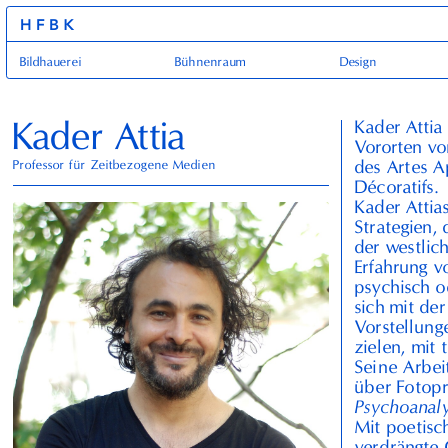
HFBK
Bildhauerei
Bühnenraum
Design
Kader Attia
Kader Attia 
Vororten von
des Artes 
Professor für Zeitbezogene Medien
Décoratifs.
Kader Attia
Strategien, 
der westlic
Erfahrung v
psychisch o
sich mit de
Vorstellung
zielen, mit
Seine Arbei
über Fotopr
Psychoanaly
Mit poetisc
verdrängte 