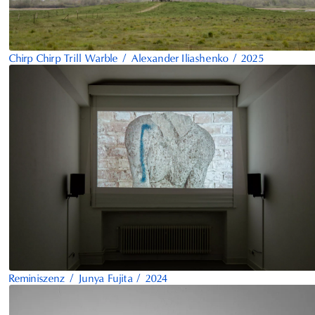
Chirp Chirp Trill Warble
/
Alexander Iliashenko
/
2025
Reminiszenz
/
Junya Fujita
/
2024