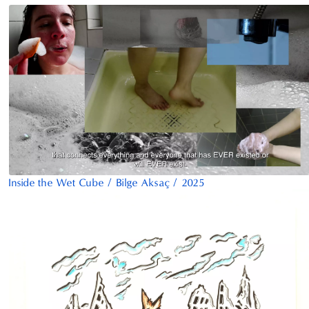
Inside the Wet Cube
/
Bilge Aksaç
/
2025