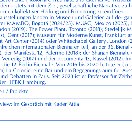
den – stets mit dem Ziel, gesellschaftliche Narrative zu h
rmen kollektiver Heilung und Erinnerung zu eröffnen.
lausstellungen fanden in Museen und Galerien auf der ga
nter
MAMBO
, Bogotá (
2024
/
25
);
MUAC
, Mexico (
2025
);
ndon (
2019
); The Power Plant, Toronto (
2018
); Stedelijk 
st, Gent (
2017
); Museum für Moderne Kunst, Frankfurt 
ut Art Center (
2014
) oder Whitechapel Gallery, London (
lreichen internationalen Biennalen teil, an der
36
.⁠ ⁠Biena
); der Manifesta
12
, Palermo (
2018
); der Sharjah Biennale 
le Venedig (
2017
) und der documenta
13
, Kassel (
2012
). I
er die
12
.⁠ ⁠Berlin Biennale. Von
2016
bis
2020
leitete er (z
m) La Colonie, eine Bar und ein Begegnungsraum für Auss
und Debatten in Paris. Seit
2023
ist er Professor für Zeit
der
HFBK
Hamburg.
en / Projekte
view: Im Gespräch mit Kader Attia