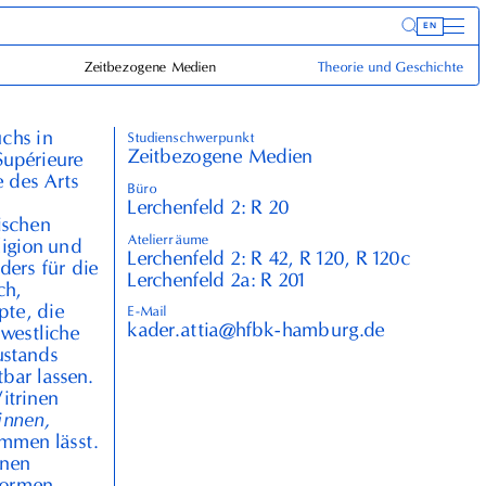
Inform
EN
Zeitbezogene Medien
Theorie und Geschichte
chs in
Studienschwerpunkt
Zeitbezogene Medien
Supérieure
 des Arts
Büro
Lerchenfeld 2: R⁠ ⁠20
ischen
Atelierräume
eligion und
Lerchenfeld 2: R⁠ ⁠42, R⁠ ⁠120, R⁠ ⁠120c
ders für die
Lerchenfeld 2a: R⁠ ⁠201
ch,
pte, die
E-Mail
kader.attia@hfbk-hamburg.de
 westliche
ustands
tbar lassen.
itrinen
innen,
mmen lässt.
enen
formen