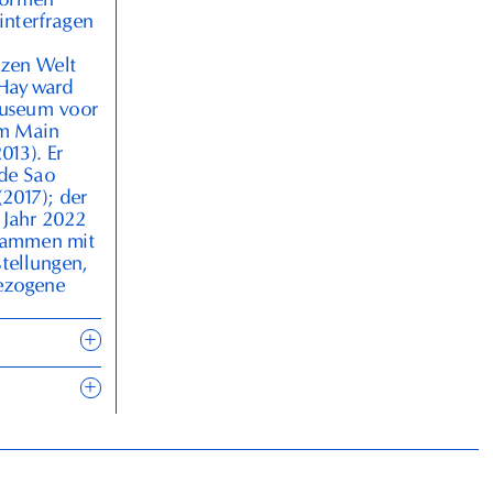
interfragen
nzen Welt
 Hayward
Museum voor
am Main
2013
). Er
l de Sao
(
2017
); der
m Jahr
2022
usammen mit
tellungen,
bezogene
+
+