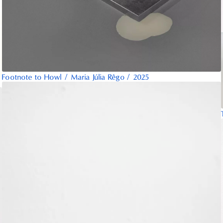
Footnote to Howl
/
Maria Júlia Rêgo
/
2025