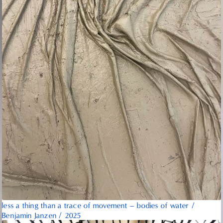
less a thing than a trace of movement – bodies of water
/
Benjamin Janzen
/
2025