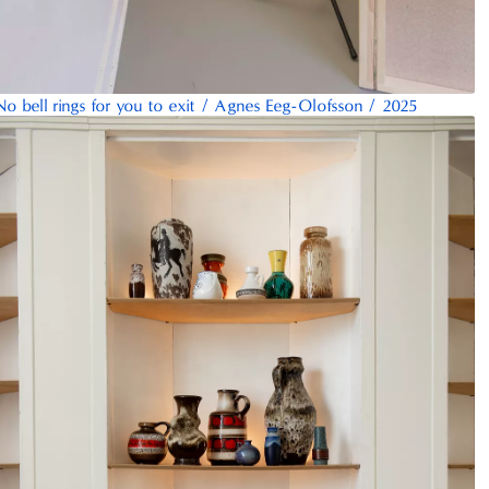
No bell rings for you to exit
/
Agnes Eeg-Olofsson
/
2025