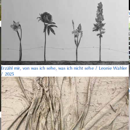
Erzähl mir, von was ich sehe, was ich nicht sehe
/
Leonie Wahler
/
2025