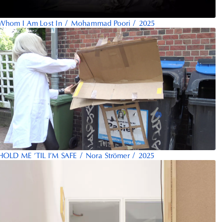
Whom I Am Lost In
/
Mohammad Poori
/
2025
HOLD ME ’TIL I’M SAFE
/
Nora Strömer
/
2025