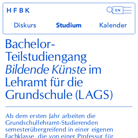
HFBK
Infor
EN
Diskurs
Studium
Kalender
Bachelor-
Teilstudiengang
Bildende Künste
im
Lehramt für die
Grundschule (
LAGS
)
Ab dem ersten Jahr arbeiten die
Grundschullehramt-Studierenden
semesterübergreifend in einer eigenen
Fachklasse, die von einer Professur für