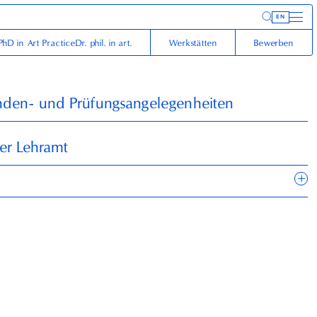
Inform
EN
PhD in Art Practice
Dr. phil. in art.
Werkstätten
Bewerben
enden- und Prüfungsangelegenheiten
er Lehramt
+