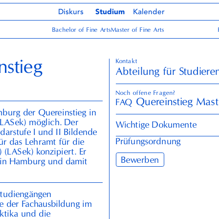
Diskurs
Studium
Kalender
Bachelor of Fine Arts
Master of Fine Arts
nstieg
Kontakt
Abteilung für Studier
Noch offene Fragen?
Quereinstieg Mast
FAQ
urg der Quereinstieg in
(LASek) möglich. Der
Wichtige Dokumente
darstufe I und
II
Bildende
Prüfungsordnung
ür das Lehramt für die
 (LASek) konzipiert. Er
Bewerben
) in Hamburg und damit
lstudiengängen
ie der Fachausbildung im
ktika und die