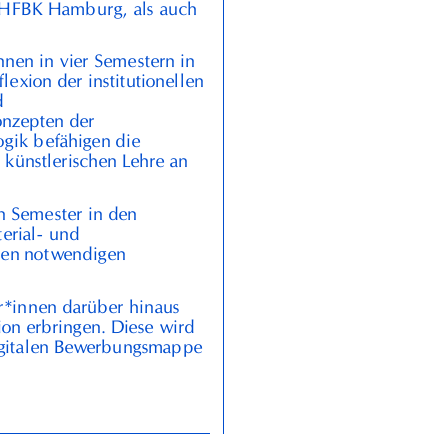
HFBK
Hamburg, als auch
nen in vier Semestern in
exion der institutionellen
d
onzepten der
ogik befähigen die
n künstlerischen Lehre an
n Semester in den
erial- und
den notwendigen
r*innen darüber hinaus
ion erbringen. Diese wird
igitalen Bewerbungsmappe