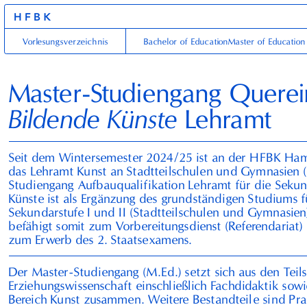
HFBK
Vorlesungsverzeichnis
Bachelor of Education
Master of Education
Master-Studiengang Querei
Bildende Künste
Lehramt
Seit dem Wintersemester
2024
/
25
ist an der
HFBK
Hamb
das Lehramt Kunst an Stadtteilschulen und Gymnasien 
Studiengang Aufbauqualifikation Lehramt für die Sekun
Künste ist als Ergänzung des grundständigen Studiums f
Sekundarstufe I und
II
(Stadtteilschulen und Gymnasien)
befähigt somit zum Vorbereitungsdienst (Referendariat
zum Erwerb des
2
.⁠ ⁠Staatsexamens.
Der Master-Studiengang (M.Ed.) setzt sich aus den Tei
Erziehungswissenschaft einschließlich Fachdidaktik sow
Bereich Kunst zusammen. Weitere Bestandteile sind Pra