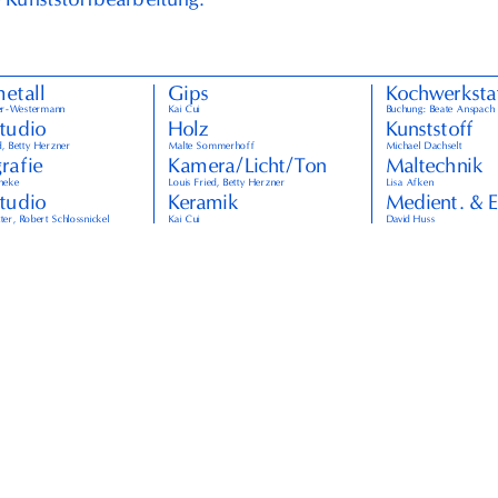
etall
Gips
Kochwerksta
er-Westermann
Kai Cui
Buchung: Beate Anspach
studio
Holz
Kunststoff
d, Betty Herzner
Malte Sommerhoff
Michael Dachselt
rafie
Kamera/Licht/Ton
Maltechnik
neke
Louis Fried, Betty Herzner
Lisa Afken
studio
Keramik
Medient. & E
er, Robert Schlossnickel
Kai Cui
David Huss