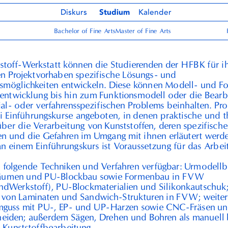
Diskurs
Studium
Kalender
Bachelor of Fine Arts
Master of Fine Arts
tstoff-Werkstatt können die Studierenden der
HFBK
für i
en Projektvorhaben spezifische Lösungs- und
gsmöglichkeiten entwickeln. Diese können Modell- und 
entwicklung bis hin zum Funktionsmodell oder die Bearb
ial- oder verfahrensspezifischen Problems beinhalten. Pr
 Einführungskurse angeboten, in denen praktische und t
über die Verarbeitung von Kunststoffen, deren spezifische
en und die Gefahren im Umgang mit ihnen erläutert werd
n einem Einführungskurs ist Voraussetzung für das Arbeit
d folgende Techniken und Verfahren verfügbar: Urmodellb
äumen und
PU
-Blockbau sowie Formenbau in
FVW
undWerkstoff),
PU
-Blockmaterialien und Silikonkautschuk
g von Laminaten und Sandwich-Strukturen in
FVW
; weite
mguss mit
PU
-,
EP
- und
UP
-Harzen sowie
CNC
-Fräsen u
eiden; außerdem Sägen, Drehen und Bohren als manuell 
 Kunststoffbearbeitung.