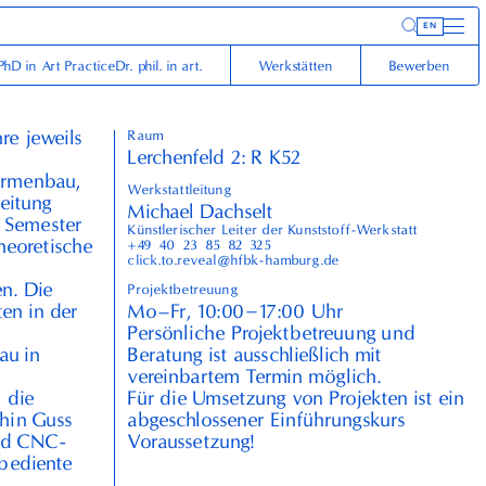
Inform
EN
PhD in Art Practice
Dr. phil. in art.
Werkstätten
Bewerben
hre jeweils
Raum
Lerchenfeld 2: R K52
Formenbau,
Werkstattleitung
eitung
Michael Dachselt
o Semester
Künstlerischer Leiter der Kunststoff-Werkstatt
heoretische
+49⁠ ⁠40⁠ ⁠23⁠ ⁠85⁠ ⁠82⁠ ⁠325
click.to.reveal@hfbk-hamburg.de
en. Die
Projektbetreuung
–
Mo–Fr,
10
:
00
17
:
00
Uhr
en in der
Persönliche Projektbetreuung und
Beratung ist ausschließlich mit
au in
vereinbartem Termin möglich.
Für die Umsetzung von Projekten ist ein
; die
abgeschlossener Einführungskurs
rhin Guss
Voraussetzung!
nd
CNC
-
bediente