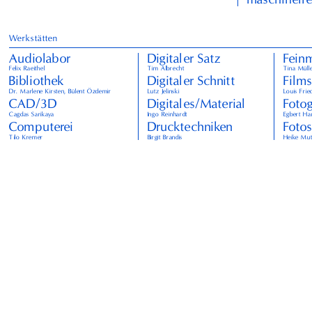
Werkstätten
Audiolabor
Digitaler Satz
Feinm
Felix Raeithel
Tim Albrecht
Tina Müll
Bibliothek
Digitaler Schnitt
Film
Dr. Marlene Kirsten, Bülent Özdemir
Lutz Jelinski
Louis Frie
CAD/3D
Digitales/Material
Fotog
Cagdas Sarikaya
Ingo Reinhardt
Egbert Ha
Computerei
Drucktechniken
Foto
Tilo Kremer
Birgit Brandis
Heike Mutt