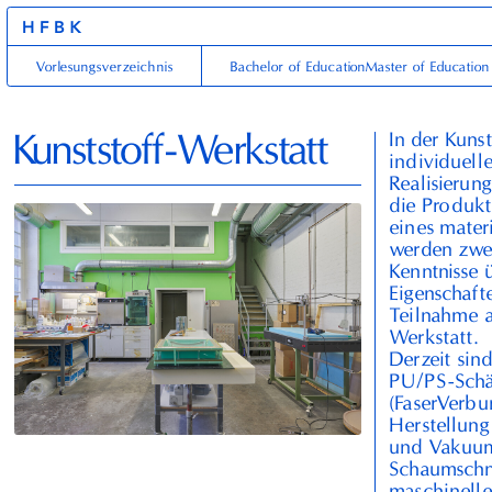
HFBK
Vorlesungsverzeichnis
Bachelor of Education
Master of Education
Kunststoff-Werkstatt
In der Kuns
individuell
Realisierun
die Produkt
eines mater
werden zwei
Kenntnisse 
Eigenschaft
Teilnahme a
Werkstatt.
Derzeit sin
PU
/
PS
-Sch
(FaserVerb
Herstellun
und Vakuu
Schaumschn
maschinelle