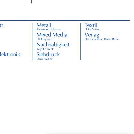
tt
Metall
Textil
Alexander Holtkamp
Ulrike Wittern
Mixed Media
Verlag
Ulf Freyhoff
Claire Gauthier, Karim Reyle
Nachhaltigkeit
Katja Lonzeck
lektronik
Siebdruck
Ulrike Wittern