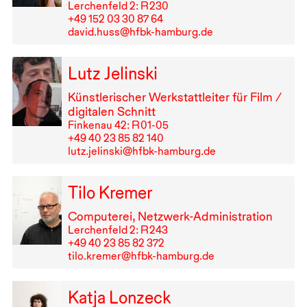
Lerchenfeld 2: R⁠ ⁠230
+49⁠ ⁠152⁠ ⁠03⁠ ⁠30⁠ ⁠87⁠ ⁠64
david.huss@hfbk-hamburg.de
Lutz Jelinski
Künstlerischer Werkstattleiter für Film /
digitalen Schnitt
Finkenau 42: R⁠ ⁠01-05
+49⁠ ⁠40⁠ ⁠23⁠ ⁠85⁠ ⁠82⁠ ⁠140
lutz.jelinski@hfbk-hamburg.de
Tilo Kremer
Computerei, Netzwerk-Administration
Lerchenfeld 2: R⁠ ⁠243
+49⁠ ⁠40⁠ ⁠23⁠ ⁠85⁠ ⁠82⁠ ⁠372
tilo.kremer@hfbk-hamburg.de
Katja Lonzeck