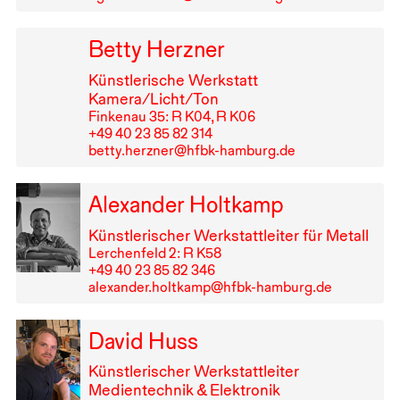
Betty Herzner
Künstlerische Werkstatt
Kamera/Licht/Ton
Finkenau 35: R K04, R K06
+49⁠ ⁠40⁠ ⁠23⁠ ⁠85⁠ ⁠82⁠ ⁠314
betty.herzner@hfbk-hamburg.de
Alexander Holtkamp
Künstlerischer Werkstattleiter für Metall
Lerchenfeld 2: R K58
+49⁠ ⁠40⁠ ⁠23⁠ ⁠85⁠ ⁠82⁠ ⁠346
alexander.holtkamp@hfbk-hamburg.de
David Huss
Künstlerischer Werkstattleiter
Medientechnik & Elektronik