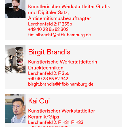
Künstlerischer Werkstattleiter Grafik
und Digitaler Satz,
Antisemitismusbeauftragter
Lerchenfeld 2: R⁠ ⁠255b
+49⁠ ⁠40⁠ ⁠23⁠ ⁠85⁠ ⁠82⁠ ⁠303
tim.albrecht@hfbk-hamburg.de
Birgit Brandis
Künstlerische Werkstattleiterin
Drucktechniken
Lerchenfeld 2: R⁠ ⁠355
+49⁠ ⁠40⁠ ⁠23⁠ ⁠85⁠ ⁠82⁠ ⁠342
birgit.brandis@hfbk-hamburg.de
Kai Cui
Künstlerischer Werkstattleiter
Keramik/Gips
Lerchenfeld 2: R K31, R K33