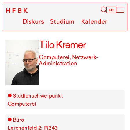
HFBK
Infor
EN
Diskurs
Studium
Kalender
Tilo Kremer
Computerei, Netzwerk-
Administration
Studienschwerpunkt
Computerei
Büro
Lerchenfeld 2: R⁠ ⁠243