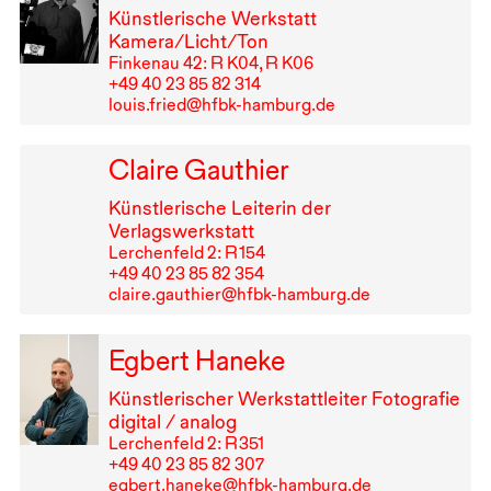
Künstlerische Werkstatt
Kamera/Licht/Ton
Finkenau 42: R K04, R K06
+49⁠ ⁠40⁠ ⁠23⁠ ⁠85⁠ ⁠82⁠ ⁠314
louis.fried@hfbk-hamburg.de
Claire Gauthier
Künstlerische Leiterin der
Verlagswerkstatt
Lerchenfeld 2: R⁠ ⁠154
+49⁠ ⁠40⁠ ⁠23⁠ ⁠85⁠ ⁠82⁠ ⁠354
claire.gauthier@hfbk-hamburg.de
Egbert Haneke
Künstlerischer Werkstattleiter Fotografie
digital / analog
Lerchenfeld 2: R⁠ ⁠351
+49⁠ ⁠40⁠ ⁠23⁠ ⁠85⁠ ⁠82⁠ ⁠307
egbert.haneke@hfbk-hamburg.de