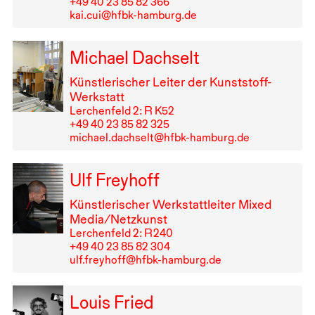
+49⁠ ⁠40⁠ ⁠23⁠ ⁠85⁠ ⁠82⁠ ⁠366
kai.cui@hfbk-hamburg.de
Michael Dachselt
Künstlerischer Leiter der Kunststoff-
Werkstatt
Lerchenfeld 2: R K52
+49⁠ ⁠40⁠ ⁠23⁠ ⁠85⁠ ⁠82⁠ ⁠325
michael.dachselt@hfbk-hamburg.de
Ulf Freyhoff
Künstlerischer Werkstattleiter Mixed
Media/Netzkunst
Lerchenfeld 2: R⁠ ⁠240
+49⁠ ⁠40⁠ ⁠23⁠ ⁠85⁠ ⁠82⁠ ⁠304
ulf.freyhoff@hfbk-hamburg.de
Louis Fried