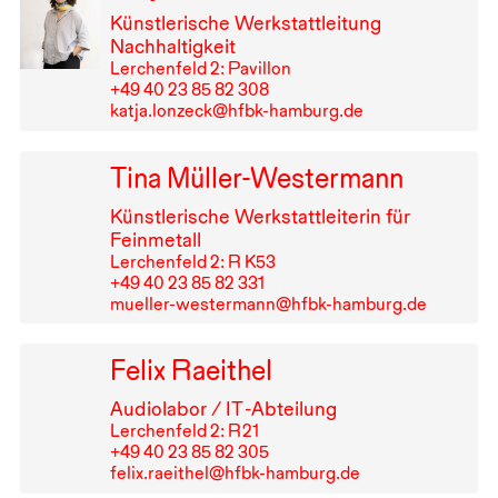
Künstlerische Werkstattleitung
Nachhaltigkeit
Lerchenfeld 2: Pavillon
+49⁠ ⁠40⁠ ⁠23⁠ ⁠85⁠ ⁠82⁠ ⁠308
katja.lonzeck@hfbk-hamburg.de
Tina Müller-Westermann
Künstlerische Werkstattleiterin für
Feinmetall
Lerchenfeld 2: R K53
+49⁠ ⁠40⁠ ⁠23⁠ ⁠85⁠ ⁠82⁠ ⁠331
mueller-westermann@hfbk-hamburg.de
Felix Raeithel
Audiolabor /
IT
-Abteilung
Lerchenfeld 2: R⁠ ⁠21
+49⁠ ⁠40⁠ ⁠23⁠ ⁠85⁠ ⁠82⁠ ⁠305
felix.raeithel@hfbk-hamburg.de