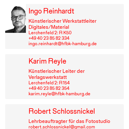
Ingo Reinhardt
Künstlerischer Werkstattleiter
Digitales/Material
Lerchenfeld 2: R K50
+49⁠ ⁠40⁠ ⁠23⁠ ⁠85⁠ ⁠82⁠ ⁠334
ingo.reinhardt@hfbk-hamburg.de
Karim Reyle
Künstlerischer Leiter der
Verlagswerkstatt
Lerchenfeld 2: R⁠ ⁠154
+49⁠ ⁠40⁠ ⁠23⁠ ⁠85⁠ ⁠82⁠ ⁠354
karim.reyle@hfbk-hamburg.de
Robert Schlossnickel
Lehrbeauftragter für das Fotostudio
robert.schlossnickel@gmail.com