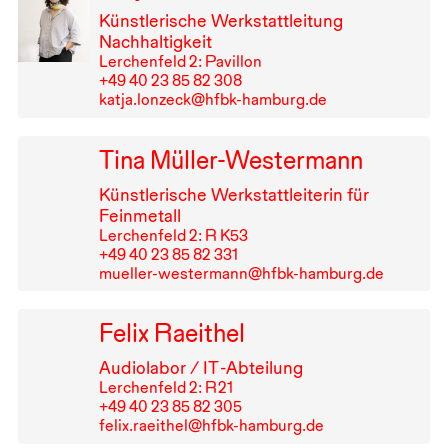
Künstlerische Werkstattleitung
Nachhaltigkeit
Lerchenfeld 2: Pavillon
+49⁠ ⁠40⁠ ⁠23⁠ ⁠85⁠ ⁠82⁠ ⁠308
katja.lonzeck@hfbk-hamburg.de
Tina Müller-Westermann
Künstlerische Werkstattleiterin für
Feinmetall
Lerchenfeld 2: R K53
+49⁠ ⁠40⁠ ⁠23⁠ ⁠85⁠ ⁠82⁠ ⁠331
mueller-westermann@hfbk-hamburg.de
Felix Raeithel
Audiolabor /
IT
-Abteilung
Lerchenfeld 2: R⁠ ⁠21
+49⁠ ⁠40⁠ ⁠23⁠ ⁠85⁠ ⁠82⁠ ⁠305
felix.raeithel@hfbk-hamburg.de