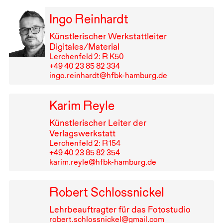
Ingo Reinhardt
Künstlerischer Werkstattleiter
Digitales/Material
Lerchenfeld 2: R K50
+49⁠ ⁠40⁠ ⁠23⁠ ⁠85⁠ ⁠82⁠ ⁠334
ingo.reinhardt@hfbk-hamburg.de
Karim Reyle
Künstlerischer Leiter der
Verlagswerkstatt
Lerchenfeld 2: R⁠ ⁠154
+49⁠ ⁠40⁠ ⁠23⁠ ⁠85⁠ ⁠82⁠ ⁠354
karim.reyle@hfbk-hamburg.de
Robert Schlossnickel
Lehrbeauftragter für das Fotostudio
robert.schlossnickel@gmail.com