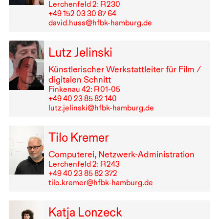
Lerchenfeld 2: R⁠ ⁠230
+49⁠ ⁠152⁠ ⁠03⁠ ⁠30⁠ ⁠87⁠ ⁠64
david.huss@hfbk-hamburg.de
Lutz Jelinski
Künstlerischer Werkstattleiter für Film /
digitalen Schnitt
Finkenau 42: R⁠ ⁠01-05
+49⁠ ⁠40⁠ ⁠23⁠ ⁠85⁠ ⁠82⁠ ⁠140
lutz.jelinski@hfbk-hamburg.de
Tilo Kremer
Computerei, Netzwerk-Administration
Lerchenfeld 2: R⁠ ⁠243
+49⁠ ⁠40⁠ ⁠23⁠ ⁠85⁠ ⁠82⁠ ⁠372
tilo.kremer@hfbk-hamburg.de
Katja Lonzeck