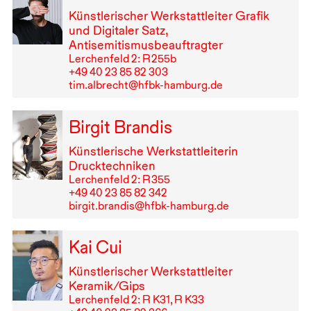
Künstlerischer Werkstattleiter Grafik
und Digitaler Satz,
Antisemitismusbeauftragter
Lerchenfeld 2: R⁠ ⁠255b
+49⁠ ⁠40⁠ ⁠23⁠ ⁠85⁠ ⁠82⁠ ⁠303
tim.albrecht@hfbk-hamburg.de
Birgit Brandis
Künstlerische Werkstattleiterin
Drucktechniken
Lerchenfeld 2: R⁠ ⁠355
+49⁠ ⁠40⁠ ⁠23⁠ ⁠85⁠ ⁠82⁠ ⁠342
birgit.brandis@hfbk-hamburg.de
Kai Cui
Künstlerischer Werkstattleiter
Keramik/Gips
Lerchenfeld 2: R K31, R K33