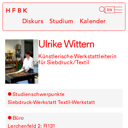
HFBK
Infor
EN
Diskurs
Studium
Kalender
Ulrike Wittern
Künstlerische Werkstattleiterin
für Siebdruck/Textil
Studienschwerpunkte
Siebdruck-Werkstatt
Textil-Werkstatt
Büro
Lerchenfeld 2: R⁠ ⁠131