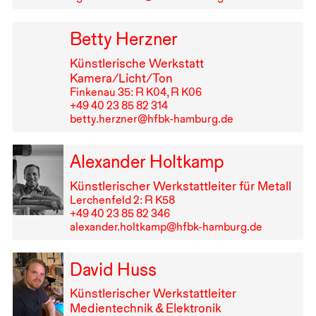
Betty Herzner
Künstlerische Werkstatt
Kamera/Licht/Ton
Finkenau 35: R K04, R K06
+49⁠ ⁠40⁠ ⁠23⁠ ⁠85⁠ ⁠82⁠ ⁠314
betty.herzner@hfbk-hamburg.de
Alexander Holtkamp
Künstlerischer Werkstattleiter für Metall
Lerchenfeld 2: R K58
+49⁠ ⁠40⁠ ⁠23⁠ ⁠85⁠ ⁠82⁠ ⁠346
alexander.holtkamp@hfbk-hamburg.de
David Huss
Künstlerischer Werkstattleiter
Medientechnik & Elektronik