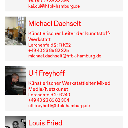
+49⁠ ⁠40⁠ ⁠23⁠ ⁠85⁠ ⁠82⁠ ⁠366
kai.cui@hfbk-hamburg.de
Michael Dachselt
Künstlerischer Leiter der Kunststoff-
Werkstatt
Lerchenfeld 2: R K52
+49⁠ ⁠40⁠ ⁠23⁠ ⁠85⁠ ⁠82⁠ ⁠325
michael.dachselt@hfbk-hamburg.de
Ulf Freyhoff
Künstlerischer Werkstattleiter Mixed
Media/Netzkunst
Lerchenfeld 2: R⁠ ⁠240
+49⁠ ⁠40⁠ ⁠23⁠ ⁠85⁠ ⁠82⁠ ⁠304
ulf.freyhoff@hfbk-hamburg.de
Louis Fried