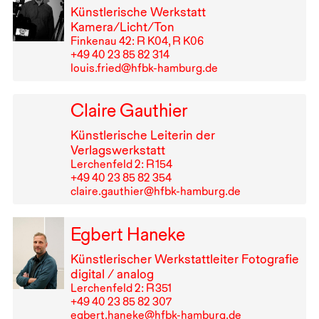
Künstlerische Werkstatt
Kamera/Licht/Ton
Finkenau 42: R K04, R K06
+49⁠ ⁠40⁠ ⁠23⁠ ⁠85⁠ ⁠82⁠ ⁠314
louis.fried@hfbk-hamburg.de
Claire Gauthier
Künstlerische Leiterin der
Verlagswerkstatt
Lerchenfeld 2: R⁠ ⁠154
+49⁠ ⁠40⁠ ⁠23⁠ ⁠85⁠ ⁠82⁠ ⁠354
claire.gauthier@hfbk-hamburg.de
Egbert Haneke
Künstlerischer Werkstattleiter Fotografie
digital / analog
Lerchenfeld 2: R⁠ ⁠351
+49⁠ ⁠40⁠ ⁠23⁠ ⁠85⁠ ⁠82⁠ ⁠307
egbert.haneke@hfbk-hamburg.de