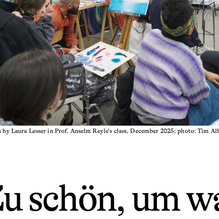
s by Laura Lesser in Prof. Anselm Reyle’s class, December
2025
; photo: Tim Al
u schön, um wa