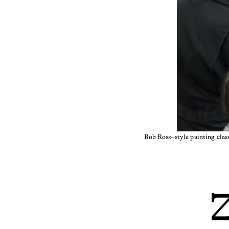
32
UNKNOWN
Kunstausbildung im
Dienst der Ideologie
31
RAPHAEL DILLHOF, KATRIN KRUMM, ANNE
MEERPOHL, PHILIPP MÜLLER, JULIA
MUMMENHOFF, THERESA WEISE
Critics’ Picks
30
KADER ATTIA
“A universe unto
herself”
Bob Ross–style painting clas
29
BERT REBHANDL
Wörter im Raum
28
LIMA SAYED, ANNE MEERPOHL, BEATE
ANSPACH
Z
„Laut denken
dürfen“