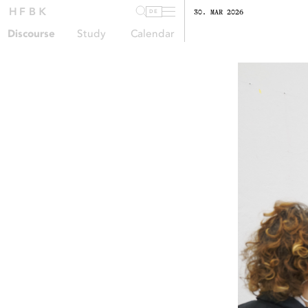
HFBK
Informationen
30. MAR 2026
DE
Discourse
Study
Calendar
ALL
KÜNSTLERISCHE
35
AUSSTELLUNGEN
FORSCHUNG
6
4
DESIGN
DEBATTE
2
11
INTERNATIONALES
LEHRE
4
8
THEORIE
KLIMA
5
1
DIVERSITÄT
ÖFFENTLICHER RAUM
1
1
FILM
ERINNERUNGS­KULTUR
3
1
KUNST
HOCHSCHULE
14
3
GESUNDHEIT
4
35
JANA SEEHUSEN
Die Kunst des
Verflechtens
34
KATARINA MATIASEK
Spielräume und
Bildsedimente
33
EVA SCHARRER
Mosaiksteine der
Erinnerung