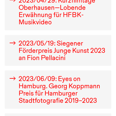
2023
/
04
/
29
: Kurzfilmtage
Oberhausen—Lobende
Erwähnung für
HFBK
-
Musikvideo
2023
/
05
/
19
: Siegener
Förderpreis Junge Kunst
2023
an Fion Pellacini
2023
/
06
/
09
: Eyes on
Hamburg. Georg Koppmann
Preis für Hamburger
Stadtfotografie
2019
–
2023