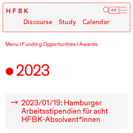
HFBK
Infor
DE
Discourse
Study
Calendar
Menu
Funding Opportunities
Awards
2023
2023
/
01
/
19
: Hamburger
Arbeitsstipendien für acht
HFBK
-Absolvent*innen