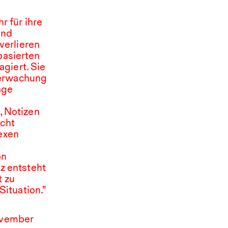
r für ihre
und
verlieren
basierten
giert. Sie
berwachung
age
, Notizen
icht
lexen
on
nz entsteht
t zu
Situation.”
November