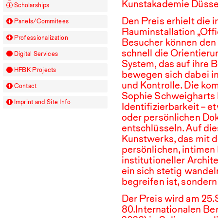
Kunstakademie Düsse
Scholarships
Den Preis erhielt die 
Panels/Commitees
Rauminstallation „Offi
Professionalization
Besucher können den 
schnell die Orientier
Digital Services
System, das auf ihre 
HFBK
Projects
bewegen sich dabei i
und Kontrolle. Die k
Contact
Sophie Schweigharts h
Imprint and Site Info
Identifizierbarkeit –
oder persönlichen Dok
entschlüsseln. Auf di
Kunstwerks, das mit 
persönlichen, intimen
institutioneller Archi
ein sich stetig wande
begreifen ist, sondern
Der Preis wird am
25
.
80
.⁠ ⁠Internationalen 