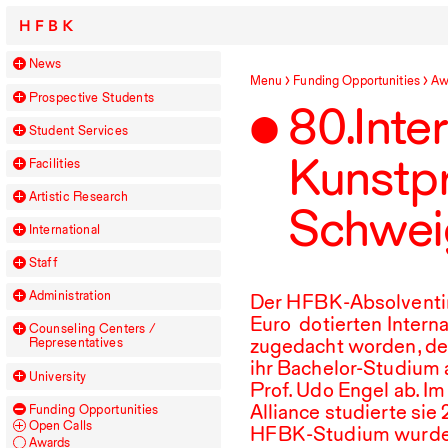
HFBK
News
Menu
Funding Opportunities
Aw
Prospective Students
80
.⁠ ⁠I
Student Services
Kunstpr
Facilities
Artistic Research
Schwei
International
Staff
Administration
Der
HFBK
-Absolventi
Euro dotierten Intern
Counseling Centers /
zugedacht worden, d
Representatives
ihr Bachelor-Studium 
University
Prof. Udo Engel ab. 
Alliance studierte sie
Funding Opportunities
Open Calls
HFBK
-Studium wurde 
Awards