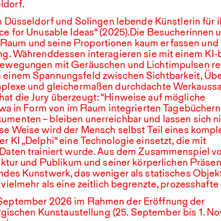
ldorf.
in Düsseldorf und Solingen lebende Künstlerin für ih
ce for Unusable Ideas“ (
2025
).Die Besucherinnen 
Raum und seine Proportionen kaum erfassen und 
ung. Währenddessen interagieren sie mit einem
KI
-
Bewegungen mit Geräuschen und Lichtimpulsen rea
n einem Spannungsfeld zwischen Sichtbarkeit, Ü
omplexe und gleichermaßen durchdachte Werkauss
at die Jury überzeugt: “Hinweise auf mögliche
 etwa in Form von im Raum integrierten Tagebüchern
umenten – bleiben unerreichbar und lassen sich n
ese Weise wird der Mensch selbst Teil eines komp
der
KI
„Delphi“ eine Technologie einsetzt, die mit
 Daten trainiert wurde. Aus dem Zusammenspiel v
tektur und Publikum und seiner körperlichen Präse
lndes Kunstwerk, das weniger als statisches Objek
 vielmehr als eine zeitlich begrenzte, prozesshafte 
September
2026
im Rahmen der Eröffnung der
Bergischen Kunstaustellung (
25
.⁠ ⁠September bis
1
.⁠ ⁠