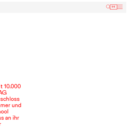
Inform
DE
it
10.000
AG
 schloss
umer und
ool
s an ihr
r