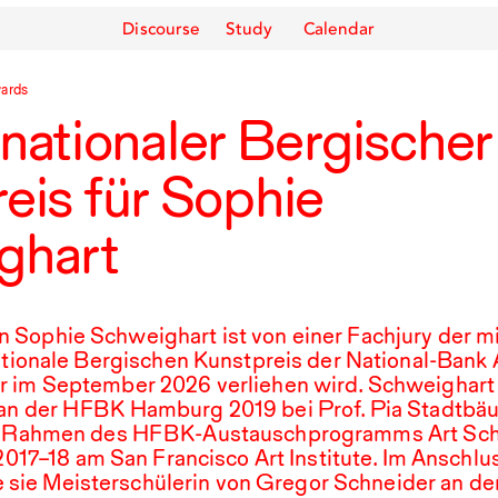
Discourse
Study
Calendar
ards
nternationaler Bergischer
eis für Sophie
ghart
n Sophie Schweighart ist von einer Fachjury der m
ationale Bergischen Kunstpreis der National-Bank
er im September
2026
verliehen wird. Schweighart
an der
HFBK
Hamburg
2019
bei Prof. Pia Stadtbä
Im Rahmen des
HFBK
-Austauschprogramms Art Sch
2017
–
18
am San Francisco Art Institute. Im Anschlus
sie Meisterschülerin von Gregor Schneider an de