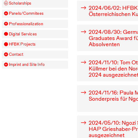
Scholarships
2024
/
06
/
02
:
HFB
Österreichischen Ku
Panels/Commitees
Professionalization
2024
/
08
/
30
: Germ
Digital Services
Graduates Award f
Absolventen
HFBK
Projects
Contact
2024
/
11
/
10
: Tom Ot
Imprint and Site Info
Küllmer bei den No
2024
ausgezeichne
2024
/
11
/
16
: Paula
Sonderpreis für Ng
2024
/
05
/
10
: Ngozi
HAP
Grieshaber-Pr
ausgezeichnet