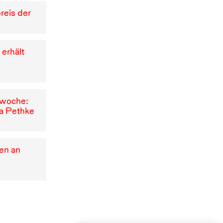
reis der
 erhält
mwoche:
na Pethke
ien an
n