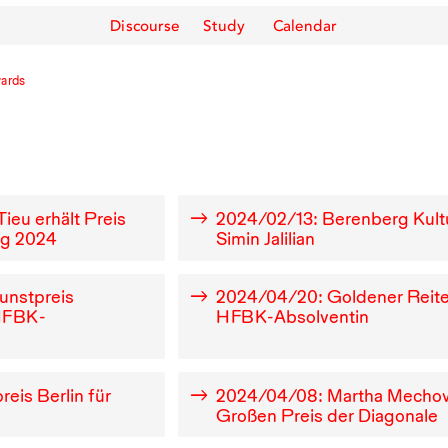
Discourse
Study
Calendar
ards
Tieu erhält Preis
2024
/
02
/
13
: Berenberg Kult
ng
2024
Simin Jalilian
Kunstpreis
2024
/
04
/
20
: Goldener Reite
HFBK
-
HFBK
-Absolventin
reis Berlin für
2024
/
04
/
08
: Martha Mechow
Großen Preis der Diagonale