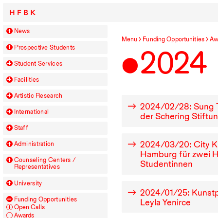
HFBK
News
Menu
Funding Opportunities
Aw
Prospective Students
2024
Student Services
Facilities
Artistic Research
2024
/
02
/
28
: Sung 
International
der Schering Stiftu
Staff
2024
/
03
/
20
: City 
Administration
Hamburg für zwei
Counseling Centers /
Studentinnen
Representatives
University
2024
/
01
/
25
: Kunstp
Funding Opportunities
Leyla Yenirce
Open Calls
Awards