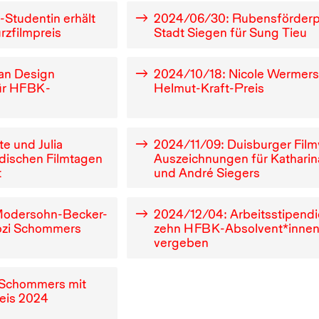
K
-Studentin erhält
2024
/
06
/
30
: Rubensförderp
rzfilmpreis
Stadt Siegen für Sung Tieu
an Design
2024
/
10
/
18
: Nicole Wermers
ür
HFBK
-
Helmut-Kraft-Preis
te und Julia
2024
/
11
/
09
: Duisburger Fil
rdischen Filmtagen
Auszeichnungen für Kathari
t
und André Siegers
 Modersohn-Becker-
2024
/
12
/
04
: Arbeitsstipend
ozi Schommers
zehn
HFBK
-Absolvent*inne
vergeben
 Schommers mit
eis
2024